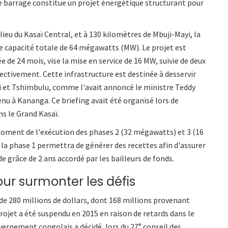
Ce barrage constitue un projet énergétique structurant pour
ieu du Kasaï Central, et à 130 kilomètres de Mbuji-Mayi, la
e capacité totale de 64 mégawatts (MW). Le projet est
e de 24 mois, vise la mise en service de 16 MW, suivie de deux
tivement. Cette infrastructure est destinée à desservir
yi et Tshimbulu, comme l'avait annoncé le ministre Teddy
nu à Kananga. Ce briefing avait été organisé lors de
ans le Grand Kasaï.
ment de l'exécution des phases 2 (32 mégawatts) et 3 (16
la phase 1 permettra de générer des recettes afin d'assurer
de grâce de 2 ans accordé par les bailleurs de fonds.
ur surmonter les défis
e 280 millions de dollars, dont 168 millions provenant
 projet a été suspendu en 2015 en raison de retards dans le
vernement congolais a décidé, lors du 27ᵉ conseil des