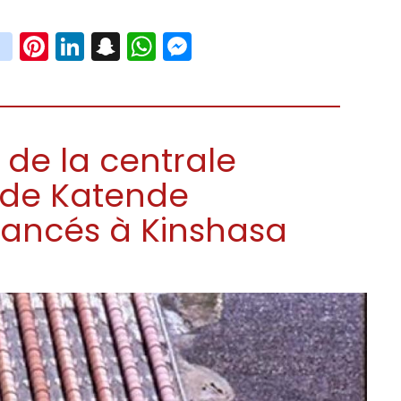
book
witter
instagram
Pinterest
LinkedIn
Snapchat
WhatsApp
Messenger
 de la centrale
 de Katende
elancés à Kinshasa