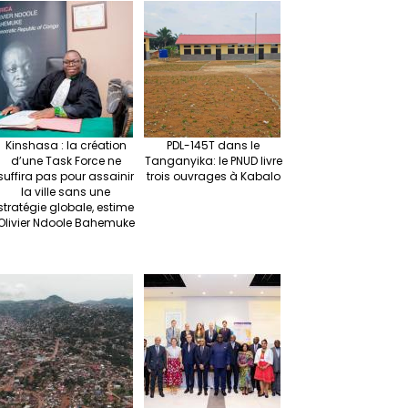
Kinshasa : la création
PDL-145T dans le
d’une Task Force ne
Tanganyika: le PNUD livre
suffira pas pour assainir
trois ouvrages à Kabalo
la ville sans une
stratégie globale, estime
Olivier Ndoole Bahemuke