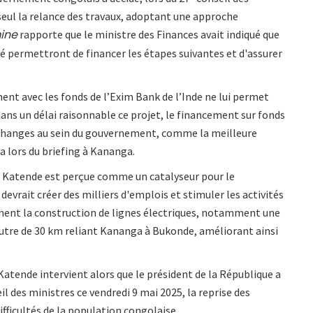
seul la relance des travaux, adoptant une approche
ine
rapporte que le ministre des Finances avait indiqué que
té permettront de financer les étapes suivantes et d'assurer
ent avec les fonds de l’Exim Bank de l’Inde ne lui permet
ans un délai raisonnable ce projet, le financement sur fonds
s échanges au sein du gouvernement, comme la meilleure
a lors du briefing à Kananga.
de Katende est perçue comme un catalyseur pour le
vrait créer des milliers d'emplois et stimuler les activités
ent la construction de lignes électriques, notamment une
autre de 30 km reliant Kananga à Bukonde, améliorant ainsi
 Katende intervient alors que le président de la République a
il des ministres ce vendredi 9 mai 2025, la reprise des
difficultés de la population congolaise.