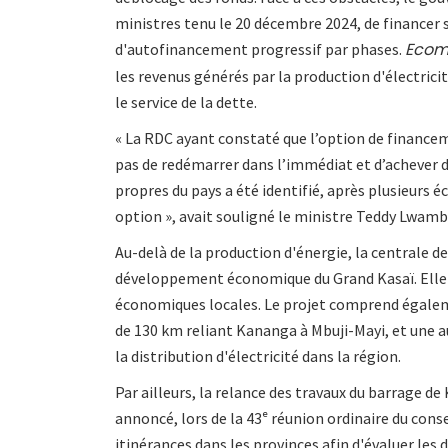
ministres tenu le 20 décembre 2024, de financer 
Ecom
d'autofinancement progressif par phases.
les revenus générés par la production d'électrici
le service de la dette.
« La RDC ayant constaté que l’option de financem
pas de redémarrer dans l’immédiat et d’achever d
propres du pays a été identifié, après plusieur
option », avait souligné le ministre Teddy Lwamb
Au-delà de la production d'énergie, la centrale 
développement économique du Grand Kasaï. Elle de
économiques locales. Le projet comprend égalem
de 130 km reliant Kananga à Mbuji-Mayi, et une 
la distribution d'électricité dans la région.
Par ailleurs, la relance des travaux du barrage de
annoncé, lors de la 43ᵉ réunion ordinaire du conse
itinérances dans les provinces afin d'évaluer les 