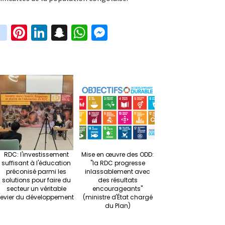
in
Pi
Li
S
W
M
i
st
nt
n
n
h
es
t
ag
er
ke
a
at
se
r
ra
es
dI
pc
sA
n
m
t
n
h
p
ge
at
p
r
RDC: l'investissement
Mise en œuvre des ODD:
suffisant à l'éducation
"la RDC progresse
préconisé parmi les
inlassablement avec
solutions pour faire du
des résultats
secteur un véritable
encourageants"
levier du développement
(ministre d'État chargé
du Plan)