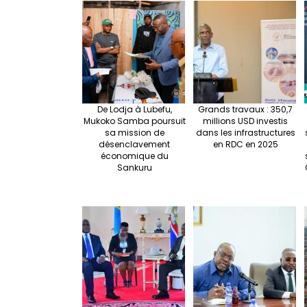
De Lodja à Lubefu,
Grands travaux : 350,7
Mukoko Samba poursuit
millions USD investis
sa mission de
dans les infrastructures
désenclavement
en RDC en 2025
économique du
Sankuru