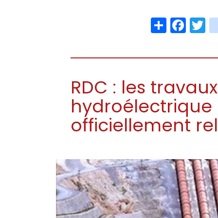
Share
Face
T
RDC : les travaux
hydroélectrique
officiellement r