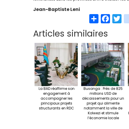
Jean-Baptiste Leni
S
Fa
T
h
ce
w
Articles similaires
ar
b
t
e
o
e
o
k
La BAD réaffirme son
Busanga : Près de 825
engagement à
millions USD de
accompagner les
décaissements pour un
principaux projets
projet qui alimente
structurants en RDC
notamment la ville de
Kolwezi et stimule
l’économie locale