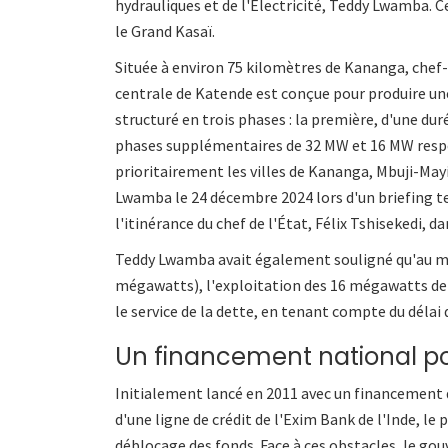
hydrauliques et de l'Électricité, Teddy Lwamba. 
le Grand Kasaï.
Située à environ 75 kilomètres de Kananga, chef-l
centrale de Katende est conçue pour produire un
structuré en trois phases : la première, d'une duré
phases supplémentaires de 32 MW et 16 MW respec
prioritairement les villes de Kananga, Mbuji-Ma
Lwamba le 24 décembre 2024 lors d'un briefing te
l'itinérance du chef de l'État, Félix Tshisekedi, d
Teddy Lwamba avait également souligné qu'au mo
mégawatts), l'exploitation des 16 mégawatts de 
le service de la dette, en tenant compte du délai 
Un financement national po
Initialement lancé en 2011 avec un financement d
d'une ligne de crédit de l'Exim Bank de l'Inde, le
déblocage des fonds. Face à ces obstacles, le gou