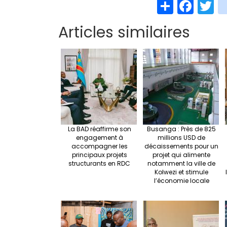
S
Fa
T
h
ce
w
Articles similaires
ar
b
t
e
o
e
o
k
La BAD réaffirme son
Busanga : Près de 825
engagement à
millions USD de
accompagner les
décaissements pour un
principaux projets
projet qui alimente
structurants en RDC
notamment la ville de
Kolwezi et stimule
l’économie locale