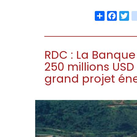
Share
Face
T
RDC : La Banqu
250 millions USD
grand projet éne