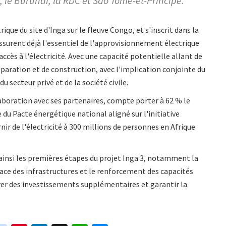
 le Burundi, la RDC et Sao Tomé-et-Principe.
ique du site d'Inga sur le fleuve Congo, et s'inscrit dans la
assurent déjà l'essentiel de l'approvisionnement électrique
ccès à l'électricité. Avec une capacité potentielle allant de
réparation et de construction, avec l'implication conjointe du
 secteur privé et de la société civile.
aboration avec ses partenaires, compte porter à 62 % le
re du Pacte énergétique national aligné sur l'initiative
nir de l'électricité à 300 millions de personnes en Afrique
insi les premières étapes du projet Inga 3, notamment la
lace des infrastructures et le renforcement des capacités
tirer des investissements supplémentaires et garantir la