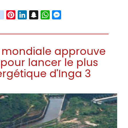
book
witter
instagram
Pinterest
LinkedIn
Snapchat
WhatsApp
Messenger
e mondiale approuve
 pour lancer le plus
rgétique d'Inga 3