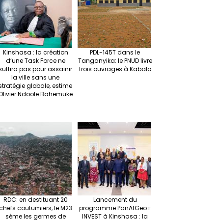
Kinshasa : la création
PDL-145T dans le
d’une Task Force ne
Tanganyika: le PNUD livre
suffira pas pour assainir
trois ouvrages à Kabalo
la ville sans une
stratégie globale, estime
Olivier Ndoole Bahemuke
RDC: en destituant 20
Lancement du
chefs coutumiers, le M23
programme PanAfGeo+
sème les germes de
INVEST à Kinshasa : la