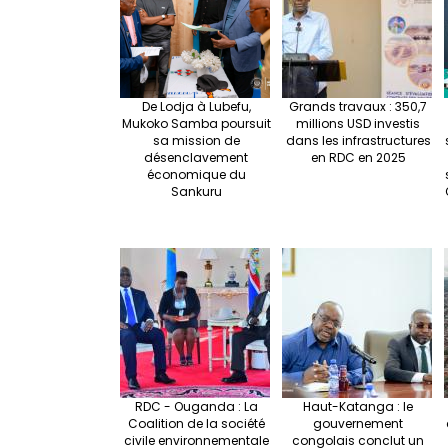
De Lodja à Lubefu,
Grands travaux : 350,7
Mukoko Samba poursuit
millions USD investis
sa mission de
dans les infrastructures
désenclavement
en RDC en 2025
économique du
Sankuru
RDC - Ouganda : La
Haut-Katanga : le
Coalition de la société
gouvernement
civile environnementale
congolais conclut un