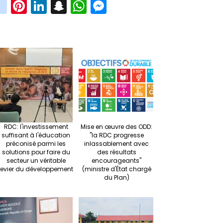
in
Pi
Li
S
W
M
i
st
nt
n
n
h
es
t
ag
er
ke
a
at
se
r
ra
es
dI
pc
sA
n
m
t
n
h
p
ge
at
p
r
RDC: l'investissement
Mise en œuvre des ODD:
suffisant à l'éducation
"la RDC progresse
préconisé parmi les
inlassablement avec
solutions pour faire du
des résultats
secteur un véritable
encourageants"
levier du développement
(ministre d'État chargé
du Plan)