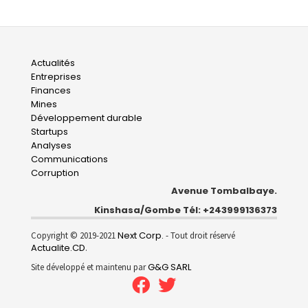
Main
Actualités
Entreprises
navigation
Finances
Mines
Développement durable
Startups
Analyses
Communications
Corruption
Avenue Tombalbaye.
Kinshasa/Gombe Tél: +243999136373
Next Corp.
Copyright © 2019-2021
- Tout droit réservé
Actualite.CD
.
G&G SARL
Site développé et maintenu par