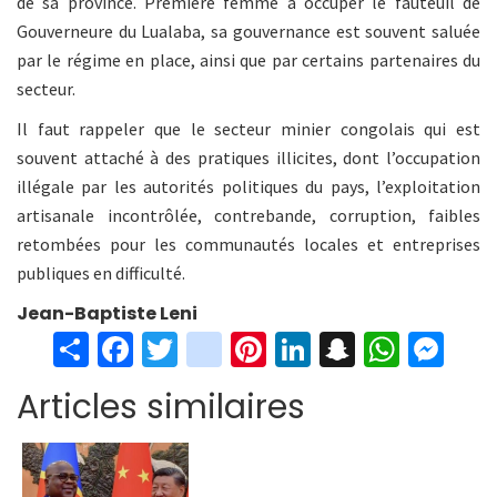
de sa province. Première femme à occuper le fauteuil de
Gouverneure du Lualaba, sa gouvernance est souvent saluée
par le régime en place, ainsi que par certains partenaires du
secteur.
Il faut rappeler que le secteur minier congolais qui est
souvent attaché à des pratiques illicites, dont l’occupation
illégale par les autorités politiques du pays, l’exploitation
artisanale incontrôlée, contrebande, corruption, faibles
retombées pour les communautés locales et entreprises
publiques en difficulté.
Jean-Baptiste Leni
S
Fa
T
in
Pi
Li
S
W
M
h
ce
wi
st
nt
n
n
h
es
Articles similaires
ar
b
tt
ag
er
ke
a
at
se
e
o
er
ra
es
dI
pc
sA
n
o
m
t
n
h
p
ge