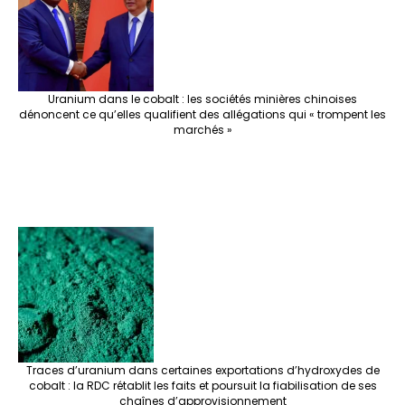
k
at
p
r
Uranium dans le cobalt : les sociétés minières chinoises
dénoncent ce qu’elles qualifient des allégations qui « trompent les
marchés »
Traces d’uranium dans certaines exportations d’hydroxydes de
cobalt : la RDC rétablit les faits et poursuit la fiabilisation de ses
chaînes d’approvisionnement