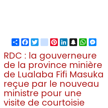
Share
Facebook
Twitter
instagram
Pinterest
LinkedIn
Snapchat
Whats
Me
RDC : la gouverneure
de la province minière
de Lualaba Fifi Masuka
reçue par le nouveau
ministre pour une
visite de courtoisie