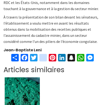
RDC et les États-Unis, notamment dans les domaines
touchant à la gouvernance et à la gestion du secteur minier.
À travers la présentation de son bilan devant les sénateurs,
l’établissement a voulu mettre en avant les résultats
obtenus dans la mobilisation des recettes publiques et
l’assainissement du cadastre minier, dans un secteur
considéré comme l’un des piliers de l’économie congolaise.
Jean-Baptiste Leni
S
Fa
T
in
Pi
Li
S
W
M
h
ce
wi
st
nt
n
n
h
es
Articles similaires
ar
b
tt
ag
er
ke
a
at
se
e
o
er
ra
es
dI
pc
sA
n
o
m
t
n
h
p
ge
k
at
p
r