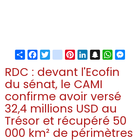
Share
Facebook
Twitter
instagram
Pinterest
LinkedIn
Snapchat
Whats
Me
RDC : devant l'Ecofin
du sénat, le CAMI
confirme avoir versé
32,4 millions USD au
Trésor et récupéré 50
000 km² de périmètres