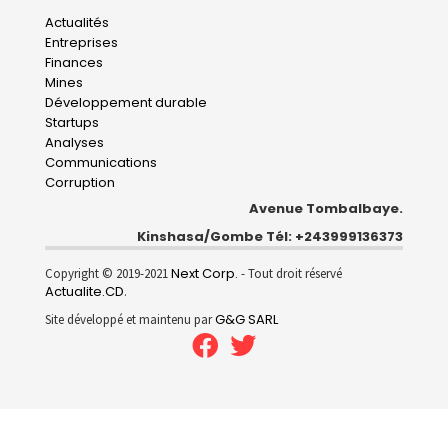
Main
Actualités
Entreprises
navigation
Finances
Mines
Développement durable
Startups
Analyses
Communications
Corruption
Avenue Tombalbaye.
Kinshasa/Gombe Tél: +243999136373
Next Corp.
Copyright © 2019-2021
- Tout droit réservé
Actualite.CD
.
G&G SARL
Site développé et maintenu par