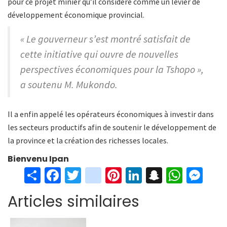
pour ce projet minier qu’il considère comme un levier de
développement économique provincial.
« Le gouverneur s’est montré satisfait de
cette initiative qui ouvre de nouvelles
perspectives économiques pour la Tshopo »,
a soutenu M. Mukondo.
Il a enfin appelé les opérateurs économiques à investir dans
les secteurs productifs afin de soutenir le développement de
la province et la création des richesses locales.
Bienvenu Ipan
S
Fa
T
in
Pi
Li
S
W
M
h
ce
wi
st
nt
n
n
h
es
Articles similaires
ar
b
tt
ag
er
ke
a
at
se
e
o
er
ra
es
dI
pc
sA
n