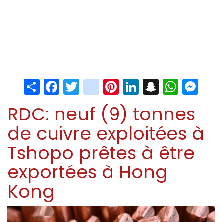
Share
Facebook
Twitter
instagram
Pinterest
LinkedIn
Snapchat
Whats
Me
RDC: neuf (9) tonnes
de cuivre exploitées à
Tshopo prêtes à être
exportées à Hong
Kong