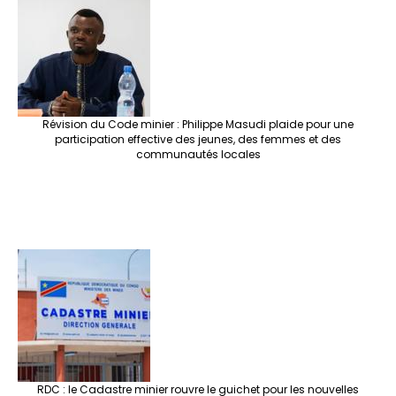
o
m
t
n
h
p
ge
k
at
p
r
Révision du Code minier : Philippe Masudi plaide pour une
participation effective des jeunes, des femmes et des
communautés locales
RDC : le Cadastre minier rouvre le guichet pour les nouvelles