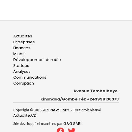
Main
Actualités
Entreprises
navigation
Finances
Mines
Développement durable
Startups
Analyses
Communications
Corruption
Avenue Tombalbaye.
Kinshasa/Gombe Tél: +243999136373
Next Corp.
Copyright © 2019-2021
- Tout droit réservé
Actualite.CD
.
G&G SARL
Site développé et maintenu par