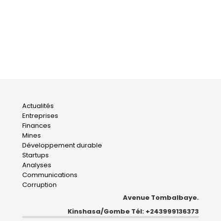
Main
Actualités
Entreprises
navigation
Finances
Mines
Développement durable
Startups
Analyses
Communications
Corruption
Avenue Tombalbaye.
Kinshasa/Gombe Tél: +243999136373