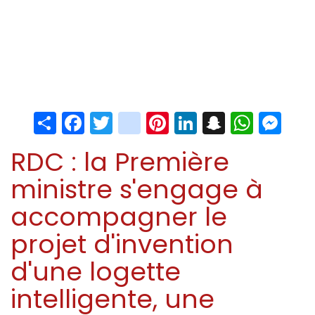
Share
Facebook
Twitter
instagram
Pinterest
LinkedIn
Snapchat
Whats
Me
RDC : la Première
ministre s'engage à
accompagner le
projet d'invention
d'une logette
intelligente, une