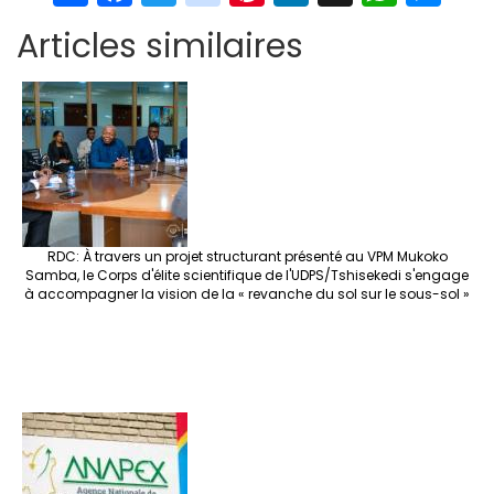
h
ce
wi
st
nt
n
n
h
es
Articles similaires
ar
b
tt
ag
er
ke
a
at
se
e
o
er
ra
es
dI
pc
sA
n
o
m
t
n
h
p
ge
k
at
p
r
RDC: À travers un projet structurant présenté au VPM Mukoko
Samba, le Corps d'élite scientifique de l'UDPS/Tshisekedi s'engage
à accompagner la vision de la « revanche du sol sur le sous-sol »