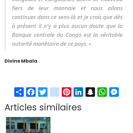
fiers de leur monnaie et nous allons
continuer dans ce sens-là et je crois que dès
à présent il n'y a plus aucun doute que la
Banque centrale du Congo est la véritable
autorité monétaire de ce pays. »
Divine Mbala
S
Fa
T
in
Pi
Li
S
W
M
h
ce
wi
st
nt
n
n
h
es
Articles similaires
ar
b
tt
ag
er
ke
a
at
se
e
o
er
ra
es
dI
pc
sA
n
o
m
t
n
h
p
ge