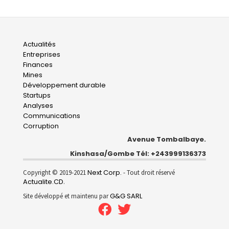
Main
Actualités
Entreprises
navigation
Finances
Mines
Développement durable
Startups
Analyses
Communications
Corruption
Avenue Tombalbaye.
Kinshasa/Gombe Tél: +243999136373
Next Corp.
Copyright © 2019-2021
- Tout droit réservé
Actualite.CD
.
G&G SARL
Site développé et maintenu par