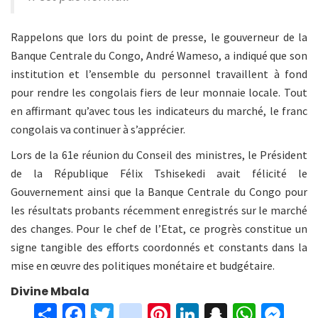
Rappelons que lors du point de presse, le gouverneur de la
Banque Centrale du Congo, André Wameso, a indiqué que son
institution et l’ensemble du personnel travaillent à fond
pour rendre les congolais fiers de leur monnaie locale. Tout
en affirmant qu’avec tous les indicateurs du marché, le franc
congolais va continuer à s’apprécier.
Lors de la 61e réunion du Conseil des ministres, le Président
de la République Félix Tshisekedi avait félicité le
Gouvernement ainsi que la Banque Centrale du Congo pour
les résultats probants récemment enregistrés sur le marché
des changes. Pour le chef de l’Etat, ce progrès constitue un
signe tangible des efforts coordonnés et constants dans la
mise en œuvre des politiques monétaire et budgétaire.
Divine Mbala
S
Fa
T
in
Pi
Li
S
W
M