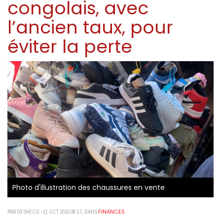
congolais, avec
l’ancien taux, pour
éviter la perte
Photo d'illustration des chaussures en vente
FINANCES
PAR DESKECO - 11 OCT 2025 08:17, DANS