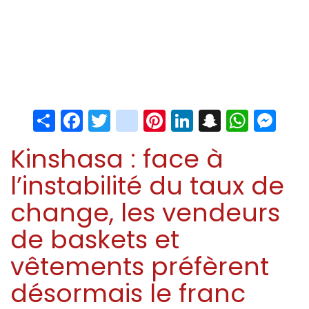
Share
Facebook
Twitter
instagram
Pinterest
LinkedIn
Snapchat
Whats
Me
Kinshasa : face à
l’instabilité du taux de
change, les vendeurs
de baskets et
vêtements préfèrent
désormais le franc