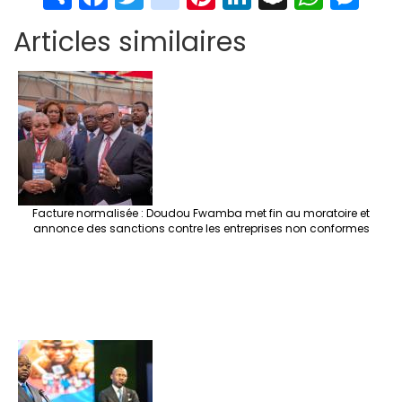
h
ce
wi
st
nt
n
n
h
es
Articles similaires
ar
b
tt
ag
er
ke
a
at
se
e
o
er
ra
es
dI
pc
sA
n
o
m
t
n
h
p
ge
k
at
p
r
Facture normalisée : Doudou Fwamba met fin au moratoire et
annonce des sanctions contre les entreprises non conformes