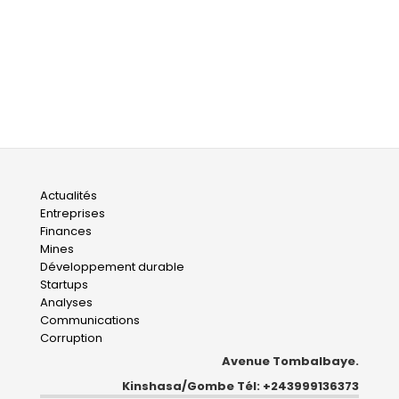
Main
Actualités
Entreprises
navigation
Finances
Mines
Développement durable
Startups
Analyses
Communications
Corruption
Avenue Tombalbaye.
Kinshasa/Gombe Tél: +243999136373