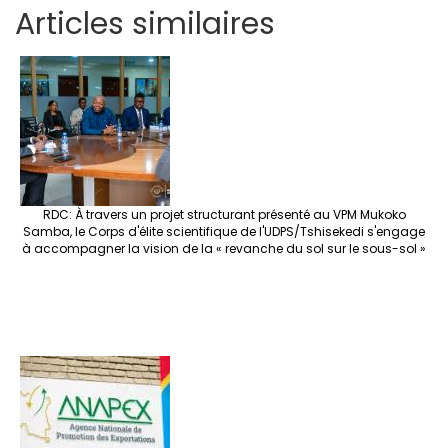
h
ce
wi
st
nt
n
n
h
es
Articles similaires
ar
b
tt
ag
er
ke
a
at
se
e
o
er
ra
es
dI
pc
sA
n
o
m
t
n
h
p
ge
k
at
p
r
RDC: À travers un projet structurant présenté au VPM Mukoko
Samba, le Corps d'élite scientifique de l'UDPS/Tshisekedi s'engage
à accompagner la vision de la « revanche du sol sur le sous-sol »