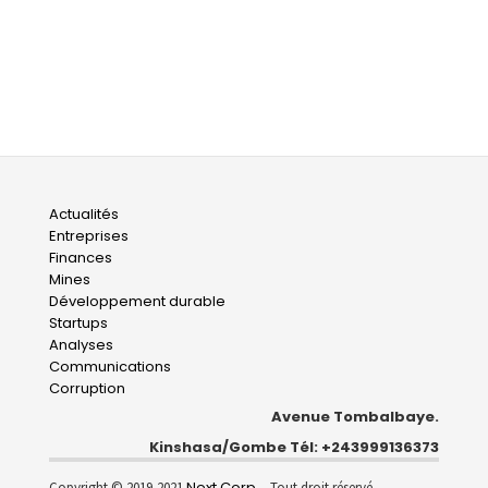
Main
Actualités
Entreprises
navigation
Finances
Mines
Développement durable
Startups
Analyses
Communications
Corruption
Avenue Tombalbaye.
Kinshasa/Gombe Tél: +243999136373
Next Corp.
Copyright © 2019-2021
- Tout droit réservé