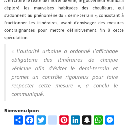
À en croire le texte de l’hôtel de ville, le gouverneur Bumba a
déploré les mauvaises habitudes des chauffeurs, qui
s’adonnent au phénomène du « demi-terrain », consistant à
fractionner les itinéraires, avant d’envisager des mesures
contraignantes pour mettre définitivement fin à cette
spéculation.
« L’autorité urbaine a ordonné l’affichage
obligatoire des itinéraires de chaque
véhicule afin d’éviter le demi-terrain et
promet un contrôle rigoureux pour faire
respecter cette mesure », a conclu le
communiqué.
Bienvenu Ipan
S
Fa
T
in
Pi
Li
S
W
M