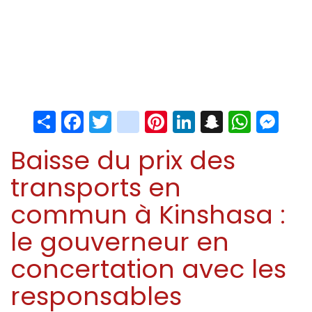
Share
Facebook
Twitter
instagram
Pinterest
LinkedIn
Snapchat
Whats
Me
Baisse du prix des
transports en
commun à Kinshasa :
le gouverneur en
concertation avec les
responsables