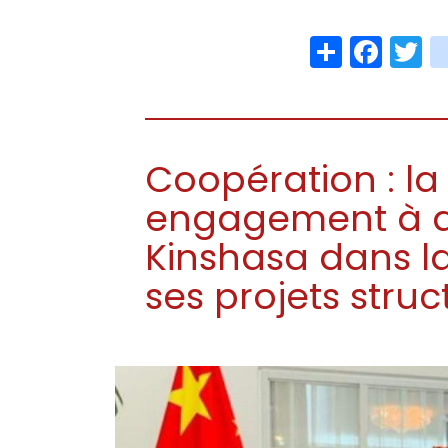
Share
Face
T
Coopération : la
engagement à 
Kinshasa dans l
ses projets struc