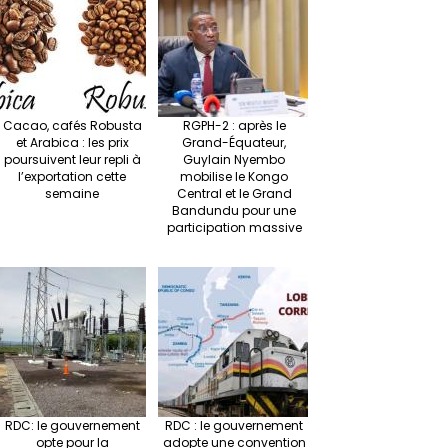
m
t
n
h
p
ge
at
p
r
Cacao, cafés Robusta
RGPH-2 : après le
et Arabica : les prix
Grand-Équateur,
poursuivent leur repli à
Guylain Nyembo
l’exportation cette
mobilise le Kongo
semaine
Central et le Grand
Bandundu pour une
participation massive
RDC: le gouvernement
RDC : le gouvernement
opte pour la
adopte une convention