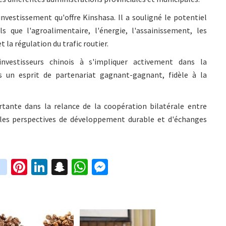
investissement qu'offre Kinshasa. Il a souligné le potentiel
s que l'agroalimentaire, l'énergie, l'assainissement, les
 la régulation du trafic routier.
nvestisseurs chinois à s'impliquer activement dans la
s un esprit de partenariat gagnant-gagnant, fidèle à la
tante dans la relance de la coopération bilatérale entre
lles perspectives de développement durable et d'échanges
in
Pi
Li
S
W
M
i
st
nt
n
n
h
es
t
ag
er
ke
a
at
se
r
ra
es
dI
pc
sA
n