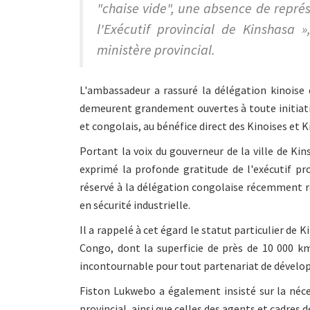
"chaise vide", une absence de représe
l'Exécutif provincial de Kinshasa
ministère provincial.
L'ambassadeur a rassuré la délégation kinoise 
demeurent grandement ouvertes à toute initiativ
et congolais, au bénéfice direct des Kinoises et K
Portant la voix du gouverneur de la ville de Ki
exprimé la profonde gratitude de l'exécutif pr
réservé à la délégation congolaise récemment 
en sécurité industrielle.
Il a rappelé à cet égard le statut particulier de 
Congo, dont la superficie de près de 10 000 k
incontournable pour tout partenariat de dével
Fiston Lukwebo a également insisté sur la néce
provincial, ainsi que celles des agents et cadres 