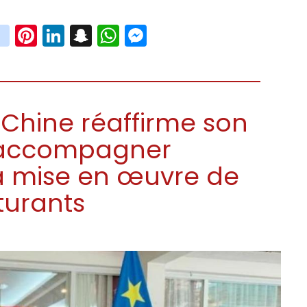
book
witter
instagram
Pinterest
LinkedIn
Snapchat
WhatsApp
Messenger
 Chine réaffirme son
accompagner
a mise en œuvre de
turants