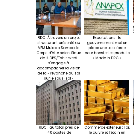
o
k
RDC: À travers un projet
Exportations : le
structurant présenté au
gouvernement met en
VPM Mukoko Samba, le
place une task force
Corps d'élite scientifique
pour booster les produits
de l'UDPS/Tshisekedi
« Made in DRC »
s'engage à
accompagner la vision
de la « revanche du sol
sur le sous-sol »
RDC : au total, près de
Commerce extérieur : l’or,
140 postes de
le cuivre et l’étain en