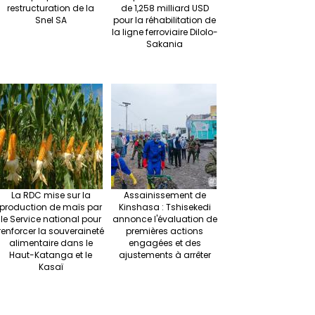
restructuration de la
de 1,258 milliard USD
Snel SA
pour la réhabilitation de
la ligne ferroviaire Dilolo-
Sakania
La RDC mise sur la
Assainissement de
production de maïs par
Kinshasa : Tshisekedi
le Service national pour
annonce l'évaluation de
renforcer la souveraineté
premières actions
alimentaire dans le
engagées et des
Haut-Katanga et le
ajustements à arrêter
Kasaï