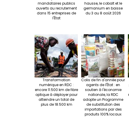
mandataires publics
hausse, le cobalt et le
ouverts au recrutement
germanium en baisse
dans 15 entreprises de
du 3 au 8 août 2026
l'État
Transformation
Colis de fin d'année pour
numérique en RDC :
agents de l'État : en
encore 11.500 km de fibre
soutien à l'économie
optique à déployer pour
nationale, la RDC
atteindre un total de
adopte un Programme
plus de 18.500 km
de substitution des
importations par des
produits 100% locaux