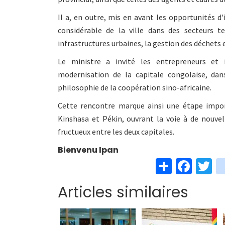
Il a, en outre, mis en avant les opportunités d'
considérable de la ville dans des secteurs tel
infrastructures urbaines, la gestion des déchets et
Le ministre a invité les entrepreneurs et i
modernisation de la capitale congolaise, dan
philosophie de la coopération sino-africaine.
Cette rencontre marque ainsi une étape impor
Kinshasa et Pékin, ouvrant la voie à de nouve
fructueux entre les deux capitales.
Bienvenu Ipan
S
Fa
T
h
ce
w
Articles similaires
ar
b
t
e
o
e