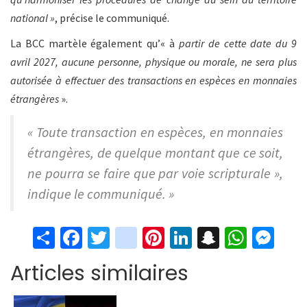
national »
, précise le communiqué.
La BCC martèle également qu’« à
partir de cette date du 9
avril 2027, aucune personne, physique ou morale, ne sera plus
autorisée à effectuer des transactions en espèces en monnaies
étrangères
».
« Toute transaction en espèces, en monnaies
étrangères, de quelque montant que ce soit,
ne pourra se faire que par voie scripturale »,
indique le communiqué. »
S
Fa
T
in
Pi
Li
S
W
M
h
ce
wi
st
nt
n
n
h
es
Articles similaires
ar
b
tt
ag
er
ke
a
at
se
e
o
er
ra
es
dI
pc
sA
n