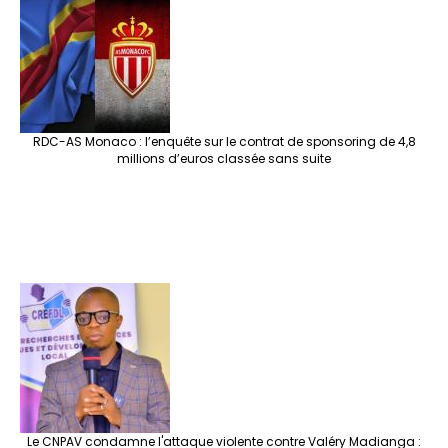
o
m
t
n
h
p
ge
k
at
p
r
RDC-AS Monaco : l’enquête sur le contrat de sponsoring de 4,8
millions d’euros classée sans suite
Le CNPAV condamne l'attaque violente contre Valéry Madianga :