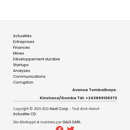
Main
Actualités
Entreprises
navigation
Finances
Mines
Développement durable
Startups
Analyses
Communications
Corruption
Avenue Tombalbaye.
Kinshasa/Gombe Tél: +243999136373
Next Corp.
Copyright © 2019-2021
- Tout droit réservé
Actualite.CD
.
G&G SARL
Site développé et maintenu par