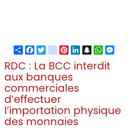
Share
Facebook
Twitter
instagram
Pinterest
LinkedIn
Snapchat
Whats
Me
RDC : La BCC interdit
aux banques
commerciales
d’effectuer
l’importation physique
des monnaies