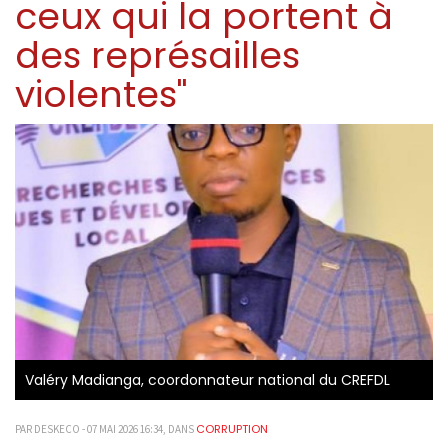
ceux qui la portent à
des représailles
violentes"
Valéry Madianga, coordonnateur national du CREFDL
CORRUPTION
PAR DESKECO - 07 MAI 2026 16:34, DANS