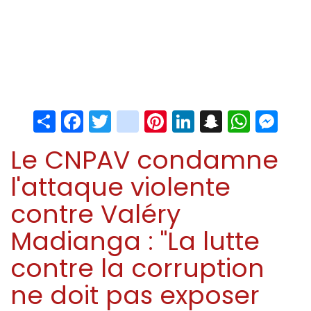
Share
Facebook
Twitter
instagram
Pinterest
LinkedIn
Snapchat
Whats
Me
Le CNPAV condamne
l'attaque violente
contre Valéry
Madianga : "La lutte
contre la corruption
ne doit pas exposer