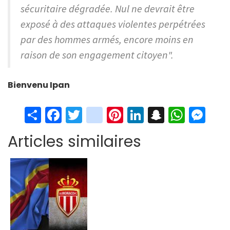
sécuritaire dégradée. Nul ne devrait être
exposé à des attaques violentes perpétrées
par des hommes armés, encore moins en
raison de son engagement citoyen".
Bienvenu Ipan
S
Fa
T
in
Pi
Li
S
W
M
h
ce
wi
st
nt
n
n
h
es
Articles similaires
ar
b
tt
ag
er
ke
a
at
se
e
o
er
ra
es
dI
pc
sA
n
o
m
t
n
h
p
ge
k
at
p
r