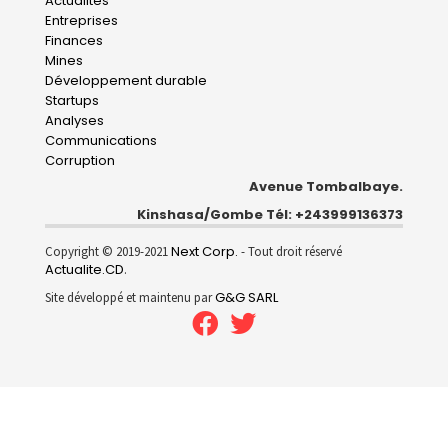
Main
Actualités
Entreprises
navigation
Finances
Mines
Développement durable
Startups
Analyses
Communications
Corruption
Avenue Tombalbaye.
Kinshasa/Gombe Tél: +243999136373
Next Corp.
Copyright © 2019-2021
- Tout droit réservé
Actualite.CD
.
G&G SARL
Site développé et maintenu par