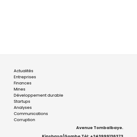
Main
Actualités
Entreprises
navigation
Finances
Mines
Développement durable
Startups
Analyses
Communications
Corruption
Avenue Tombalbaye.
Kinshasa/Gombe Tél: +243999136373