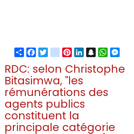
Share
Facebook
Twitter
instagram
Pinterest
LinkedIn
Snapchat
Whats
Me
RDC: selon Christophe
Bitasimwa, "les
rémunérations des
agents publics
constituent la
principale catégorie