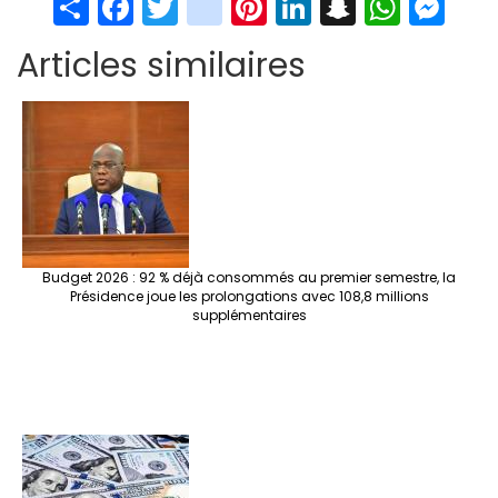
S
Fa
T
in
Pi
Li
S
W
M
h
ce
wi
st
nt
n
n
h
es
Articles similaires
ar
b
tt
ag
er
ke
a
at
se
e
o
er
ra
es
dI
pc
sA
n
o
m
t
n
h
p
ge
k
at
p
r
Budget 2026 : 92 % déjà consommés au premier semestre, la
Présidence joue les prolongations avec 108,8 millions
supplémentaires