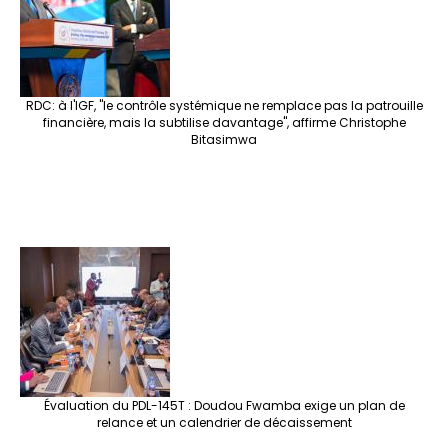
RDC: à l'IGF, "le contrôle systémique ne remplace pas la patrouille
financière, mais la subtilise davantage", affirme Christophe
Bitasimwa
Évaluation du PDL-145T : Doudou Fwamba exige un plan de
relance et un calendrier de décaissement