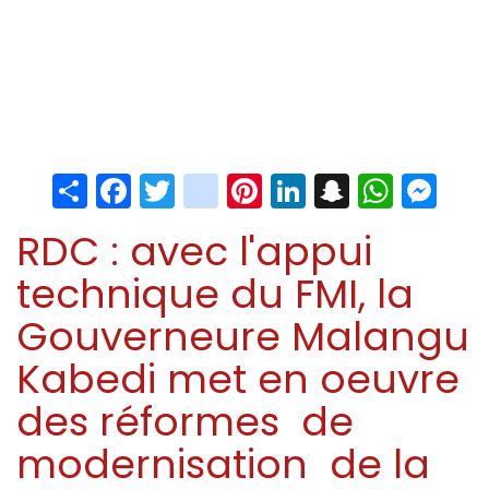
Share
Facebook
Twitter
instagram
Pinterest
LinkedIn
Snapchat
Whats
Me
RDC : avec l'appui
technique du FMI, la
Gouverneure Malangu
Kabedi met en oeuvre
des réformes de
modernisation de la