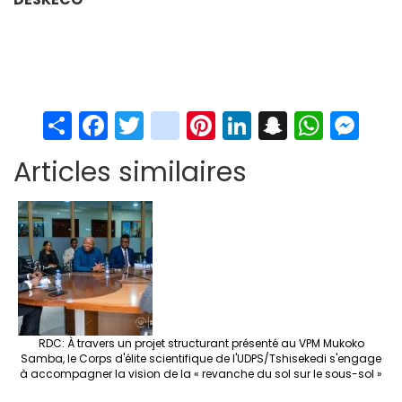
S
Fa
T
in
Pi
Li
S
W
M
h
ce
wi
st
nt
n
n
h
es
Articles similaires
ar
b
tt
ag
er
ke
a
at
se
e
o
er
ra
es
dI
pc
sA
n
o
m
t
n
h
p
ge
k
at
p
r
RDC: À travers un projet structurant présenté au VPM Mukoko
Samba, le Corps d'élite scientifique de l'UDPS/Tshisekedi s'engage
à accompagner la vision de la « revanche du sol sur le sous-sol »