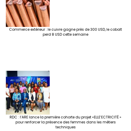
k
at
p
r
Commerce extérieur : le cuivre gagne près de 300 USD, le cobalt
perd 8 USD cette semaine
RDC : l’ARE lance la première cohorte du projet «ELLE’ECTRICITÉ »
pour renforcer la présence des femmes dans les métiers
techniques