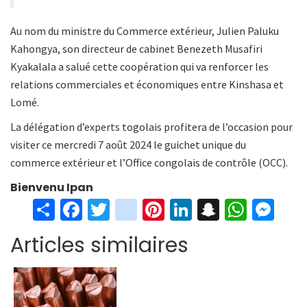
Au nom du ministre du Commerce extérieur, Julien Paluku
Kahongya, son directeur de cabinet Benezeth Musafiri
Kyakalala a salué cette coopération qui va renforcer les
relations commerciales et économiques entre Kinshasa et
Lomé.
La délégation d’experts togolais profitera de l’occasion pour
visiter ce mercredi 7 août 2024 le guichet unique du
commerce extérieur et l’Office congolais de contrôle (OCC).
Bienvenu Ipan
S
Fa
T
in
Pi
Li
S
W
M
h
ce
wi
st
nt
n
n
h
es
Articles similaires
ar
b
tt
ag
er
ke
a
at
se
e
o
er
ra
es
dI
pc
sA
n
o
m
t
n
h
p
ge