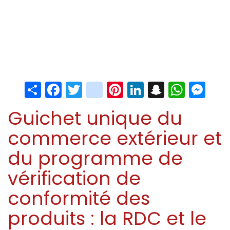
Share
Facebook
Twitter
instagram
Pinterest
LinkedIn
Snapchat
Whats
Me
Guichet unique du
commerce extérieur et
du programme de
vérification de
conformité des
produits : la RDC et le