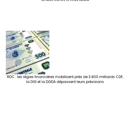
RDC : les régies financières mobilisent près de 3.800 milliards CDF,
la DGI et la DGDA dépassent leurs prévisions