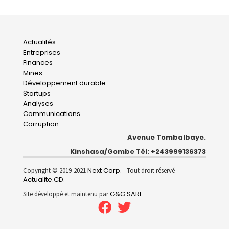
Main
Actualités
Entreprises
navigation
Finances
Mines
Développement durable
Startups
Analyses
Communications
Corruption
Avenue Tombalbaye.
Kinshasa/Gombe Tél: +243999136373
Next Corp.
Copyright © 2019-2021
- Tout droit réservé
Actualite.CD
.
G&G SARL
Site développé et maintenu par