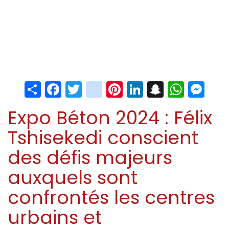
Share
Facebook
Twitter
instagram
Pinterest
LinkedIn
Snapchat
Whats
Me
Expo Béton 2024 : Félix
Tshisekedi conscient
des défis majeurs
auxquels sont
confrontés les centres
urbains et