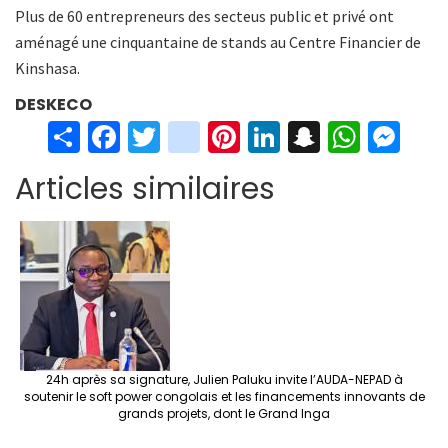
Plus de 60 entrepreneurs des secteus public et privé ont
aménagé une cinquantaine de stands au Centre Financier de
Kinshasa.
DESKECO
S
Fa
T
in
Pi
Li
S
W
M
h
ce
wi
st
nt
n
n
h
es
Articles similaires
ar
b
tt
ag
er
ke
a
at
se
e
o
er
ra
es
dI
pc
sA
n
o
m
t
n
h
p
ge
k
at
p
r
24h après sa signature, Julien Paluku invite l’AUDA-NEPAD à
soutenir le soft power congolais et les financements innovants de
grands projets, dont le Grand Inga