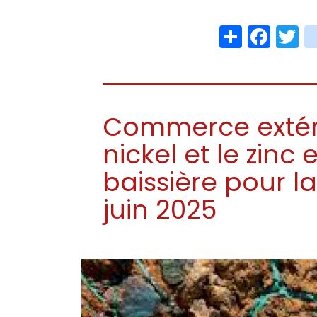
Share
Face
T
Commerce extérie
nickel et le zin
baissière pour l
juin 2025