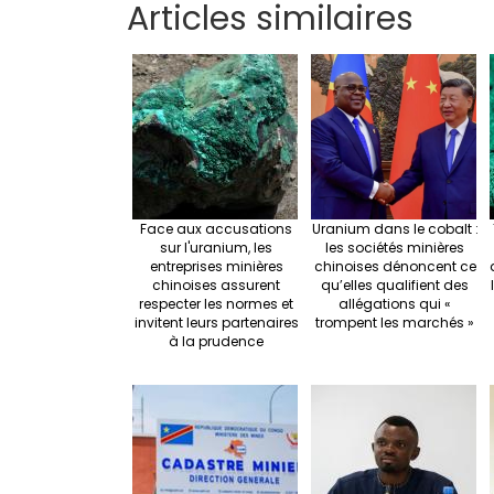
Articles similaires
ar
b
t
e
o
e
o
k
Face aux accusations
Uranium dans le cobalt :
sur l'uranium, les
les sociétés minières
entreprises minières
chinoises dénoncent ce
chinoises assurent
qu’elles qualifient des
respecter les normes et
allégations qui «
invitent leurs partenaires
trompent les marchés »
à la prudence