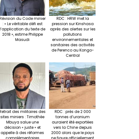
Révision du Code minier
RDC : HRW met la
: « Le véritable défi est
pression sur Kinshasa
l’application du texte de
après des alertes sur les
2018 », estime Philippe
pollutions
Masudi
environnementales et
sanitaires des activités
de Perenco au Kongo-
Central
Retrait des militaires des
RDC : près de 2 000
sites miniers : Timothée
tonnes d’uranium
Mbuya salue une
auraient été exportées
décision « juste » et
vers la Chine depuis
appelle à des réformes
2000 alors que le pays
complémentaires
ne figure officiellement