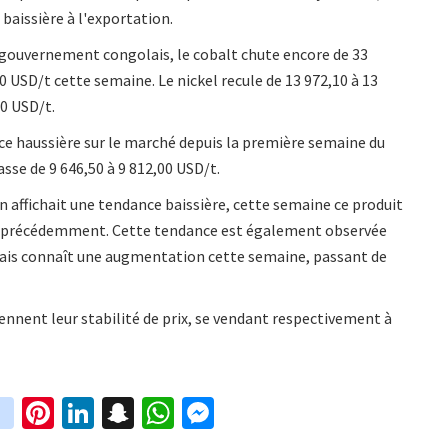
 baissière à l'exportation.
 gouvernement congolais, le cobalt chute encore de 33
 USD/t cette semaine. Le nickel recule de 13 972,10 à 13
20 USD/t.
ce haussière sur le marché depuis la première semaine du
asse de 9 646,50 à 9 812,00 USD/t.
 affichait une tendance baissière, cette semaine ce produit
/t précédemment. Cette tendance est également observée
 mais connaît une augmentation cette semaine, passant de
nnent leur stabilité de prix, se vendant respectivement à
in
Pi
Li
S
W
M
i
st
nt
n
n
h
es