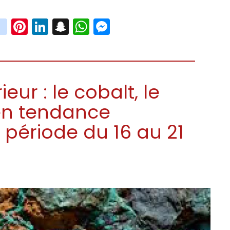
book
witter
instagram
Pinterest
LinkedIn
Snapchat
WhatsApp
Messenger
ur : le cobalt, le
c en tendance
a période du 16 au 21