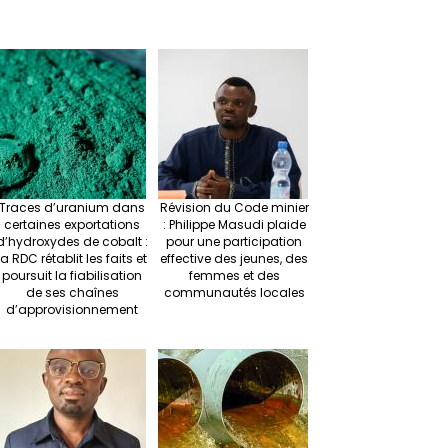
t
ag
er
ke
a
at
se
r
ra
es
dI
pc
sA
n
m
t
n
h
p
ge
at
p
r
Traces d’uranium dans
Révision du Code minier
certaines exportations
: Philippe Masudi plaide
d’hydroxydes de cobalt :
pour une participation
la RDC rétablit les faits et
effective des jeunes, des
poursuit la fiabilisation
femmes et des
de ses chaînes
communautés locales
d’approvisionnement