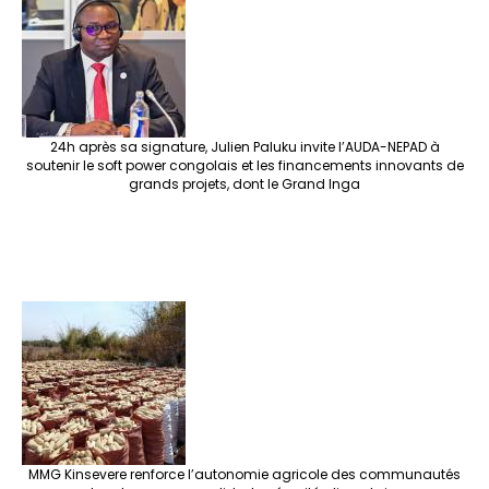
o
m
t
n
h
p
ge
k
at
p
r
24h après sa signature, Julien Paluku invite l’AUDA-NEPAD à
soutenir le soft power congolais et les financements innovants de
grands projets, dont le Grand Inga
MMG Kinsevere renforce l’autonomie agricole des communautés