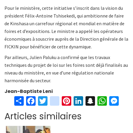
Pour le ministère, cette initiative s’inscrit dans la vision du
président Félix-Antoine Tshisekedi, qui ambitionne de faire
de Kinshasa un carrefour régional et mondial en matière de
foires et d’expositions. Le ministre a appelé les opérateurs
économiques à souscrire auprès de la Direction générale de la
FICKIN pour bénéficier de cette dynamique.
Par ailleurs, Julien Paluku a confirmé que les travaux
techniques du projet de loi sur les foires sont déjà finalisés au
niveau du ministère, en vue d’une régulation nationale
harmonisée du secteur.
Jean-Baptiste Leni
S
Fa
T
in
Pi
Li
S
W
M
h
ce
wi
st
nt
n
n
h
es
Articles similaires
ar
b
tt
ag
er
ke
a
at
se
e
o
er
ra
es
dI
pc
sA
n