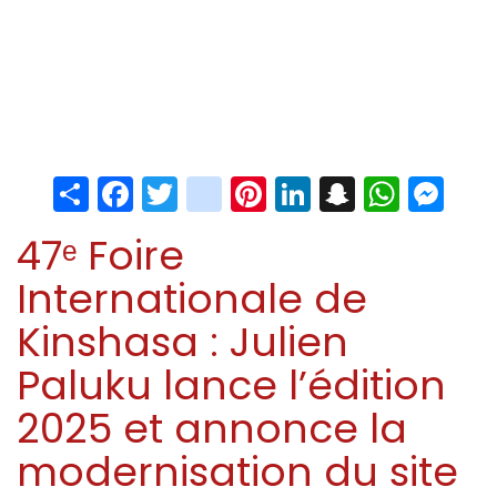
Share
Facebook
Twitter
instagram
Pinterest
LinkedIn
Snapchat
Whats
Me
47ᵉ Foire
Internationale de
Kinshasa : Julien
Paluku lance l’édition
2025 et annonce la
modernisation du site