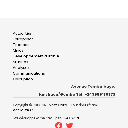
Main
Actualités
Entreprises
navigation
Finances
Mines
Développement durable
Startups
Analyses
Communications
Corruption
Avenue Tombalbaye.
Kinshasa/Gombe Tél: +243999136373
Next Corp.
Copyright © 2019-2021
- Tout droit réservé
Actualite.CD
.
G&G SARL
Site développé et maintenu par