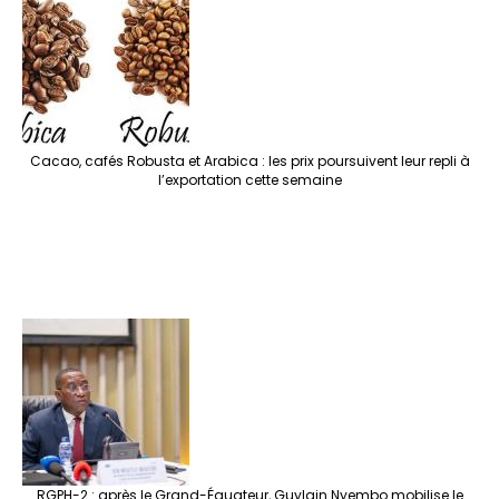
Cacao, cafés Robusta et Arabica : les prix poursuivent leur repli à
l’exportation cette semaine
RGPH-2 : après le Grand-Équateur, Guylain Nyembo mobilise le