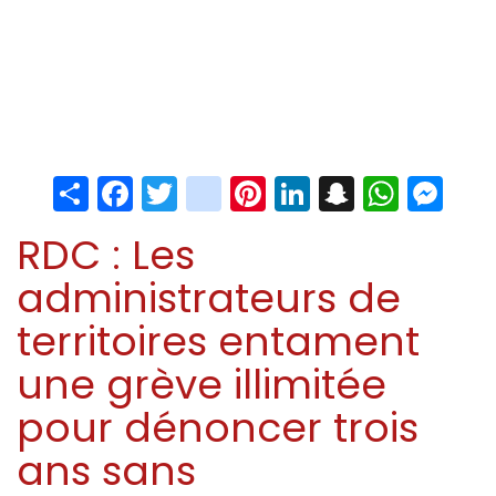
Share
Facebook
Twitter
instagram
Pinterest
LinkedIn
Snapchat
Whats
Me
RDC : Les
administrateurs de
territoires entament
une grève illimitée
pour dénoncer trois
ans sans