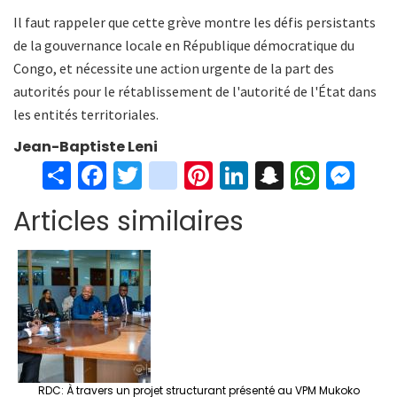
Il faut rappeler que cette grève montre les défis persistants
de la gouvernance locale en République démocratique du
Congo, et nécessite une action urgente de la part des
autorités pour le rétablissement de l'autorité de l'État dans
les entités territoriales.
Jean-Baptiste Leni
S
Fa
T
in
Pi
Li
S
W
M
h
ce
wi
st
nt
n
n
h
es
Articles similaires
ar
b
tt
ag
er
ke
a
at
se
e
o
er
ra
es
dI
pc
sA
n
o
m
t
n
h
p
ge
k
at
p
r
RDC: À travers un projet structurant présenté au VPM Mukoko