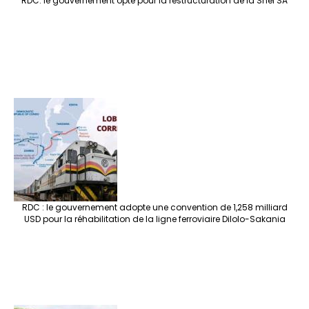
RDC: le gouvernement opte pour la restructuration de la Snel SA
RDC : le gouvernement adopte une convention de 1,258 milliard
USD pour la réhabilitation de la ligne ferroviaire Dilolo-Sakania