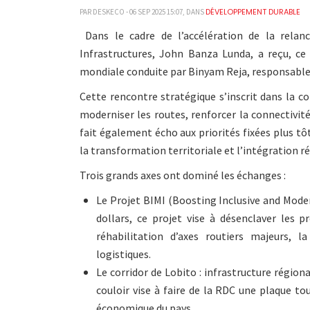
DÉVELOPPEMENT DURABLE
PAR DESKECO - 06 SEP 2025 15:07, DANS
Dans le cadre de l’accélération de la relanc
Infrastructures, John Banza Lunda, a reçu, c
mondiale conduite par Binyam Reja, responsable s
Cette rencontre stratégique s’inscrit dans la c
moderniser les routes, renforcer la connectivi
fait également écho aux priorités fixées plus tôt
la transformation territoriale et l’intégration r
Trois grands axes ont dominé les échanges :
Le Projet BIMI (Boosting Inclusive and Moder
dollars, ce projet vise à désenclaver les 
réhabilitation d’axes routiers majeurs, l
logistiques.
Le corridor de Lobito : infrastructure régio
couloir vise à faire de la RDC une plaque t
économique du pays.