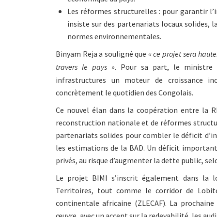
Les réformes structurelles : pour garantir 
insiste sur des partenariats locaux solides, 
normes environnementales.
Binyam Reja a souligné que
« ce projet sera haut
travers le pays ».
Pour sa part, le ministre 
infrastructures un moteur de croissance inc
concrètement le quotidien des Congolais.
Ce nouvel élan dans la coopération entre la 
reconstruction nationale et de réformes struct
partenariats solides pour combler le déficit d’i
les estimations de la BAD. Un déficit important
privés, au risque d’augmenter la dette public, s
Le projet BIMI s’inscrit également dans la
Territoires, tout comme le corridor de Lobit
continentale africaine (ZLECAF). La prochain
œuvre, avec un accent sur la redevabilité, les au