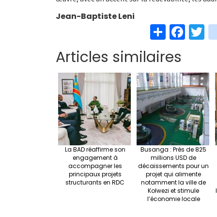
Jean-Baptiste Leni
S
Fa
T
h
ce
w
Articles similaires
ar
b
t
e
o
e
o
k
La BAD réaffirme son
Busanga : Près de 825
engagement à
millions USD de
accompagner les
décaissements pour un
principaux projets
projet qui alimente
structurants en RDC
notamment la ville de
Kolwezi et stimule
l’économie locale