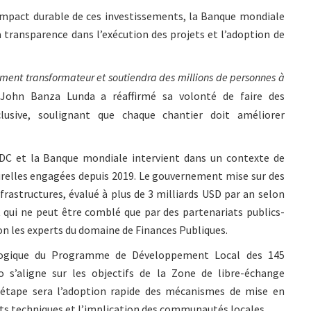
l’impact durable de ces investissements, la Banque mondiale
la transparence dans l’exécution des projets et l’adoption de
ement transformateur et soutiendra des millions de personnes à
John Banza Lunda a réaffirmé sa volonté de faire des
lusive, soulignant que chaque chantier doit améliorer
RDC et la Banque mondiale intervient dans un contexte de
urelles engagées depuis 2019. Le gouvernement mise sur des
nfrastructures, évalué à plus de 3 milliards USD par an selon
 qui ne peut être comblé que par des partenariats publics-
elon les experts du domaine de Finances Publiques.
 logique du Programme de Développement Local des 145
o s’aligne sur les objectifs de la Zone de libre-échange
e étape sera l’adoption rapide des mécanismes de mise en
dits techniques et l’implication des communautés locales.