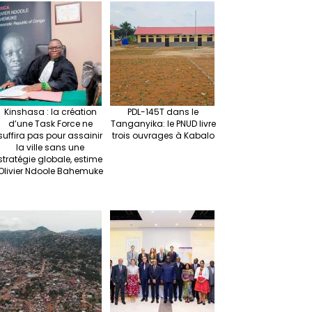
Kinshasa : la création
PDL-145T dans le
d’une Task Force ne
Tanganyika: le PNUD livre
suffira pas pour assainir
trois ouvrages à Kabalo
la ville sans une
stratégie globale, estime
Olivier Ndoole Bahemuke