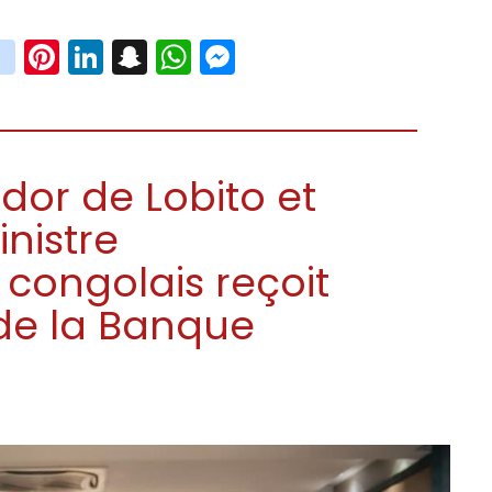
book
witter
instagram
Pinterest
LinkedIn
Snapchat
WhatsApp
Messenger
dor de Lobito et
inistre
 congolais reçoit
de la Banque