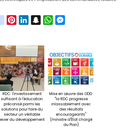
in
Pi
Li
S
W
M
i
st
nt
n
n
h
es
t
ag
er
ke
a
at
se
r
ra
es
dI
pc
sA
n
m
t
n
h
p
ge
at
p
r
RDC: l'investissement
Mise en œuvre des ODD:
suffisant à l'éducation
"la RDC progresse
préconisé parmi les
inlassablement avec
solutions pour faire du
des résultats
secteur un véritable
encourageants"
levier du développement
(ministre d'État chargé
du Plan)