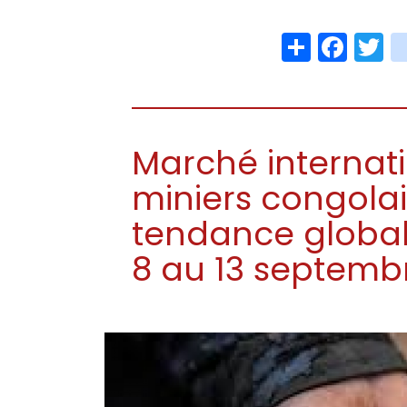
Share
Face
T
Marché internati
miniers congolai
tendance globa
8 au 13 septemb