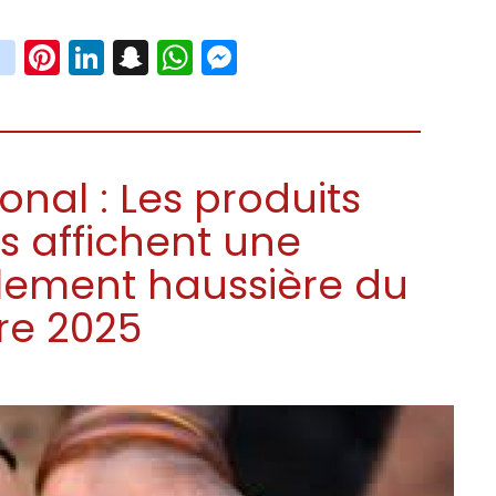
book
witter
instagram
Pinterest
LinkedIn
Snapchat
WhatsApp
Messenger
onal : Les produits
s affichent une
lement haussière du
re 2025