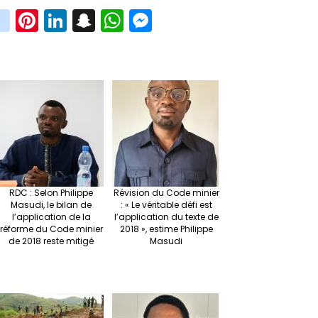
in
Pi
Li
S
W
M
i
st
nt
n
n
h
es
t
ag
er
ke
a
at
se
r
ra
es
dI
pc
sA
n
m
t
n
h
p
ge
at
p
r
RDC : Selon Philippe
Révision du Code minier
Masudi, le bilan de
: « Le véritable défi est
l’application de la
l’application du texte de
réforme du Code minier
2018 », estime Philippe
de 2018 reste mitigé
Masudi