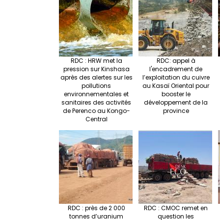
RDC : HRW met la
RDC: appel à
pression sur Kinshasa
l'encadrement de
après des alertes sur les
l’exploitation du cuivre
pollutions
au Kasaï Oriental pour
environnementales et
booster le
sanitaires des activités
développement de la
de Perenco au Kongo-
province
Central
RDC : près de 2 000
RDC : CMOC remet en
tonnes d’uranium
question les