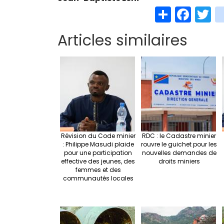
S
Fa
T
h
ce
w
Articles similaires
ar
b
t
e
o
e
o
k
Révision du Code minier
RDC : le Cadastre minier
: Philippe Masudi plaide
rouvre le guichet pour les
pour une participation
nouvelles demandes de
effective des jeunes, des
droits miniers
femmes et des
communautés locales