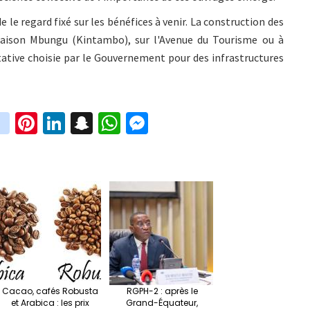
e le regard fixé sur les bénéfices à venir. La construction des
aison Mbungu (Kintambo), sur l'Avenue du Tourisme ou à
ative choisie par le Gouvernement pour des infrastructures
in
Pi
Li
S
W
M
i
st
nt
n
n
h
es
t
ag
er
ke
a
at
se
r
ra
es
dI
pc
sA
n
m
t
n
h
p
ge
at
p
r
Cacao, cafés Robusta
RGPH-2 : après le
et Arabica : les prix
Grand-Équateur,