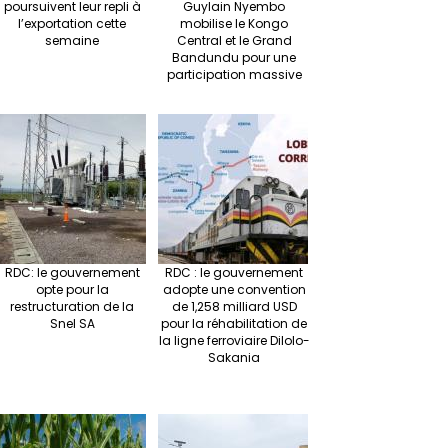
poursuivent leur repli à
Guylain Nyembo
l’exportation cette
mobilise le Kongo
semaine
Central et le Grand
Bandundu pour une
participation massive
RDC: le gouvernement
RDC : le gouvernement
opte pour la
adopte une convention
restructuration de la
de 1,258 milliard USD
Snel SA
pour la réhabilitation de
la ligne ferroviaire Dilolo-
Sakania