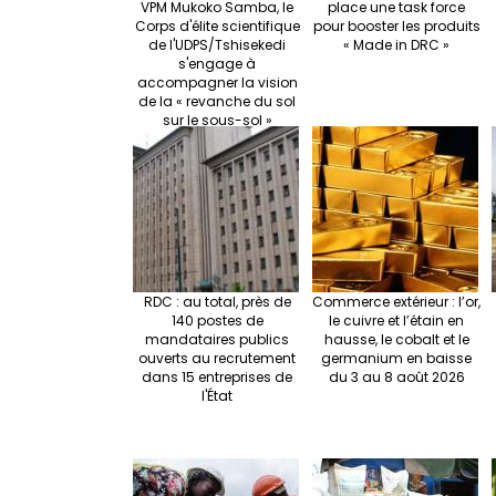
VPM Mukoko Samba, le
place une task force
Corps d'élite scientifique
pour booster les produits
de l'UDPS/Tshisekedi
« Made in DRC »
s'engage à
accompagner la vision
de la « revanche du sol
sur le sous-sol »
RDC : au total, près de
Commerce extérieur : l’or,
140 postes de
le cuivre et l’étain en
mandataires publics
hausse, le cobalt et le
ouverts au recrutement
germanium en baisse
dans 15 entreprises de
du 3 au 8 août 2026
l'État