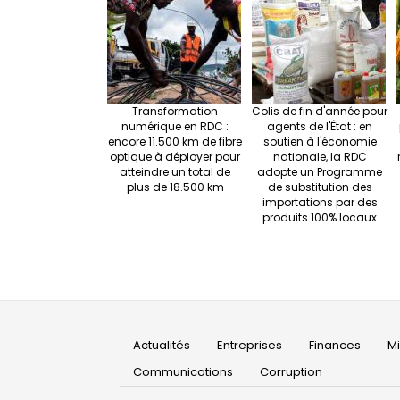
Transformation
Colis de fin d'année pour
numérique en RDC :
agents de l'État : en
encore 11.500 km de fibre
soutien à l'économie
optique à déployer pour
nationale, la RDC
atteindre un total de
adopte un Programme
plus de 18.500 km
de substitution des
importations par des
produits 100% locaux
Main
Actualités
Entreprises
Finances
M
navigation
Communications
Corruption