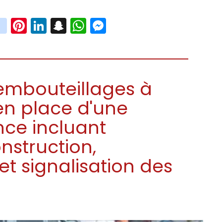
book
witter
instagram
Pinterest
LinkedIn
Snapchat
WhatsApp
Messenger
 embouteillages à
en place d'une
nce incluant
onstruction,
t signalisation des