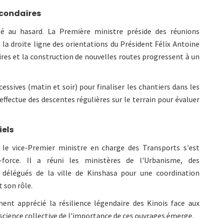
econdaires
ssé au hasard. La Première ministre préside des réunions
 la droite ligne des orientations du Président Félix Antoine
es et la construction de nouvelles routes progressent à un
essives (matin et soir) pour finaliser les chantiers dans les
effectue des descentes régulières sur le terrain pour évaluer
iels
 le vice-Premier ministre en charge des Transports s'est
force. Il a réuni les ministères de l'Urbanisme, des
es délégués de la ville de Kinshasa pour une coordination
 son rôle.
ent apprécié la résilience légendaire des Kinois face aux
science collective de l'importance de ces ouvrages émerge.