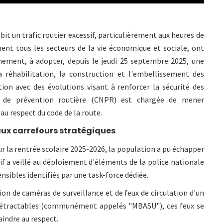
bit un trafic routier excessif, particulièrement aux heures de
nt tous les secteurs de la vie économique et sociale, ont
nement, à adopter, depuis le jeudi 25 septembre 2025, une
a réhabilitation, la construction et l'embellissement des
ation avec des évolutions visant à renforcer la sécurité des
e de prévention routière (CNPR) est chargée de mener
u respect du code de la route.
 aux carrefours stratégiques
our la rentrée scolaire 2025-2026, la population a pu échapper
tif a veillé au déploiement d'éléments de la police nationale
ensibles identifiés par une task-force dédiée.
on de caméras de surveillance et de feux de circulation d'un
 rétractables (communément appelés "MBASU"), ces feux se
aindre au respect.