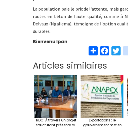
La population paie le prix de l'attente, mais gard
routes en béton de haute qualité, comme à M
Delvaux (Ngaliema), témoigne de l'option qualit
durables.
Bienvenu Ipan
S
Fa
T
h
ce
w
Articles similaires
ar
b
t
e
o
e
o
k
RDC: À travers un projet
Exportations : le
structurant présenté au
gouvernement met en