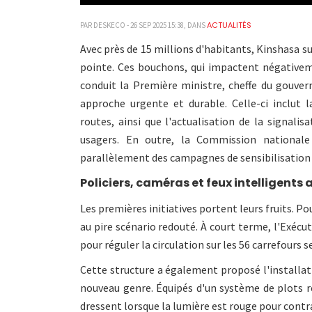
ACTUALITÉS
PAR DESKECO - 26 SEP 2025 15:38, DANS
Avec près de 15 millions d'habitants, Kinshasa su
pointe. Ces bouchons, qui impactent négativeme
conduit la Première ministre, cheffe du gouver
approche urgente et durable. Celle-ci inclut l
routes, ainsi que l'actualisation de la signalis
usagers. En outre, la Commission national
parallèlement des campagnes de sensibilisation a
Policiers, caméras et feux intelligents
Les premières initiatives portent leurs fruits. P
au pire scénario redouté. À court terme, l'Exécu
pour réguler la circulation sur les 56 carrefours s
Cette structure a également proposé l'installati
nouveau genre. Équipés d'un système de plots
dressent lorsque la lumière est rouge pour contr