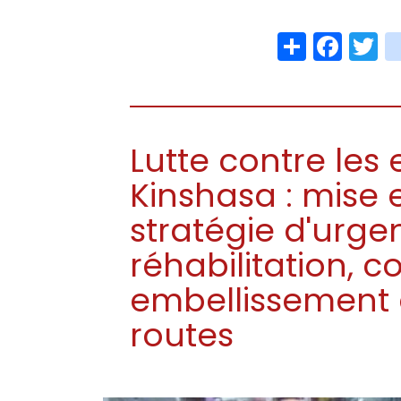
Share
Face
T
Lutte contre les
Kinshasa : mise 
stratégie d'urge
réhabilitation, c
embellissement e
routes