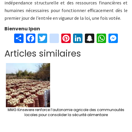
indépendance structurelle et des ressources financières et
humaines nécessaires pour fonctionner efficacement dès le
premier jour de l’entrée en vigueur de la loi, une fois votée.
Bienvenu Ipan
S
Fa
T
in
Pi
Li
S
W
M
h
ce
wi
st
nt
n
n
h
es
Articles similaires
ar
b
tt
ag
er
ke
a
at
se
e
o
er
ra
es
dI
pc
sA
n
o
m
t
n
h
p
ge
k
at
p
r
MMG Kinsevere renforce l’autonomie agricole des communautés
locales pour consolider la sécurité alimentaire