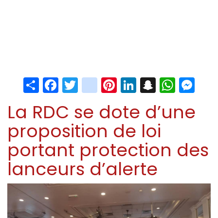
Share
Facebook
Twitter
instagram
Pinterest
LinkedIn
Snapchat
Whats
Me
La RDC se dote d’une
proposition de loi
portant protection des
lanceurs d’alerte