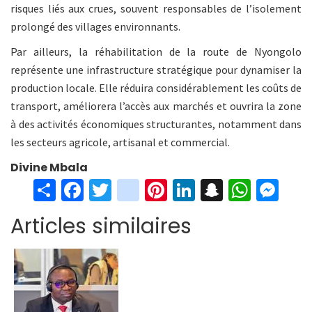
risques liés aux crues, souvent responsables de l’isolement
prolongé des villages environnants.
Par ailleurs, la réhabilitation de la route de Nyongolo
représente une infrastructure stratégique pour dynamiser la
production locale. Elle réduira considérablement les coûts de
transport, améliorera l’accès aux marchés et ouvrira la zone
à des activités économiques structurantes, notamment dans
les secteurs agricole, artisanal et commercial.
Divine Mbala
S
Fa
T
in
Pi
Li
S
W
M
h
ce
wi
st
nt
n
n
h
es
Articles similaires
ar
b
tt
ag
er
ke
a
at
se
e
o
er
ra
es
dI
pc
sA
n
o
m
t
n
h
p
ge
k
at
p
r