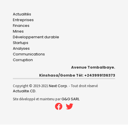
Main
Actualités
Entreprises
navigation
Finances
Mines
Développement durable
Startups
Analyses
Communications
Corruption
Avenue Tombalbaye.
Kinshasa/Gombe Tél: +243999136373
Next Corp.
Copyright © 2019-2021
- Tout droit réservé
Actualite.CD
.
G&G SARL
Site développé et maintenu par