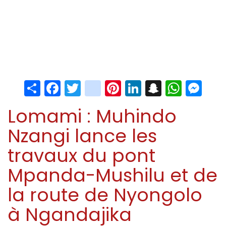
Share
Facebook
Twitter
instagram
Pinterest
LinkedIn
Snapchat
Whats
Me
Lomami : Muhindo
Nzangi lance les
travaux du pont
Mpanda-Mushilu et de
la route de Nyongolo
à Ngandajika