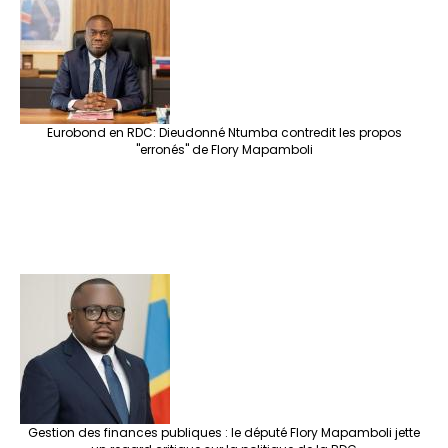
o
m
t
n
h
p
ge
k
at
p
r
Eurobond en RDC: Dieudonné Ntumba contredit les propos
"erronés" de Flory Mapamboli
Gestion des finances publiques : le député Flory Mapamboli jette