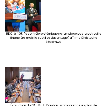
RDC: à l'IGF, "le contrôle systémique ne remplace pas la patrouille
financière, mais la subtilise davantage", affirme Christophe
Bitasimwa
Évaluation du PDL-145T : Doudou Fwamba exige un plan de