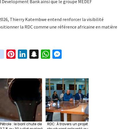
nd Development Bank ainsi que le groupe MEDEF
2026, Thierry Katembwe entend renforcer la visibilité
ositionner la RDC comme une référence africaine en matière
in
Pi
Li
S
W
M
i
st
nt
n
n
h
es
t
ag
er
ke
a
at
se
r
ra
es
dI
pc
sA
n
m
t
n
h
p
ge
at
p
r
Pétrole : le baril chute de
RDC: À travers un projet
13,7 % au 30 juillet malgré
structurant présenté au