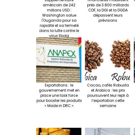
américain de 242
près de 3.800 milliards
millions USD :
CDF, la DGI et la DGDA
Washington salue
dépassent leurs
l'Ouganda pour sa
prévisions
rapidité et sa fermeté
dans la lutte contre le
virus Ebola
Exportations : le
Cacao, cafés Robusta
gouvernement met en
et Arabica : les prix
place une task force
poursuivent leur repli à
pour booster les produits
l’exportation cette
« Made in DRC »
semaine