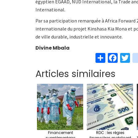
égyptien EGAAD, NUD International, la Trade a
International.
Par sa participation remarquée à Africa Forward 
internationale du projet Kinshasa Kia Mona et p
de ville durable, industrielle et innovante.
Divine Mbala
S
Fa
T
h
ce
w
Articles similaires
ar
b
t
e
o
e
o
k
Financement
RDC : les régies
supplémentaire
financières mobilisent