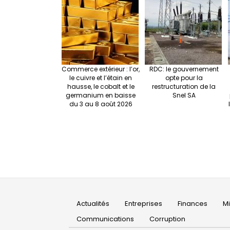
Commerce extérieur : l’or,
RDC: le gouvernement
le cuivre et l’étain en
opte pour la
hausse, le cobalt et le
restructuration de la
germanium en baisse
Snel SA
du 3 au 8 août 2026
Main
Actualités
Entreprises
Finances
M
navigation
Communications
Corruption