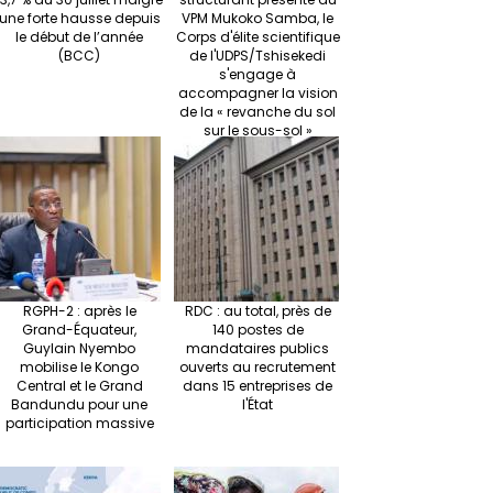
une forte hausse depuis
VPM Mukoko Samba, le
le début de l’année
Corps d'élite scientifique
(BCC)
de l'UDPS/Tshisekedi
s'engage à
accompagner la vision
de la « revanche du sol
sur le sous-sol »
RGPH-2 : après le
RDC : au total, près de
Grand-Équateur,
140 postes de
Guylain Nyembo
mandataires publics
mobilise le Kongo
ouverts au recrutement
Central et le Grand
dans 15 entreprises de
Bandundu pour une
l'État
participation massive