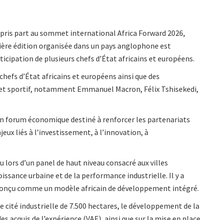
pris part au sommet international Africa Forward 2026,
mière édition organisée dans un pays anglophone est
ticipation de plusieurs chefs d’État africains et européens.
hefs d’État africains et européens ainsi que des
et sportif, notamment Emmanuel Macron, Félix Tshisekedi,
.
un forum économique destiné à renforcer les partenariats
jeux liés à l’investissement, à l’innovation, à
 lors d’un panel de haut niveau consacré aux villes
issance urbaine et de la performance industrielle. Il y a
, conçu comme un modèle africain de développement intégré.
 cité industrielle de 7.500 hectares, le développement de la
s acquis de l’expérience (VAE), ainsi que sur la mise en place