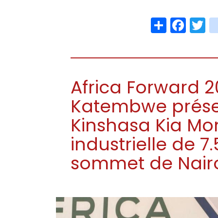
Share
Face
T
Africa Forward 20
Katembwe présen
Kinshasa Kia Mon
industrielle de 
sommet de Nair