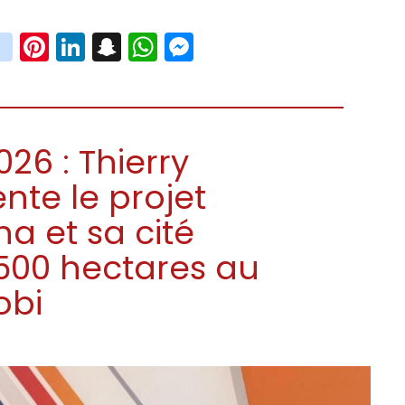
book
witter
instagram
Pinterest
LinkedIn
Snapchat
WhatsApp
Messenger
26 : Thierry
te le projet
a et sa cité
7.500 hectares au
obi