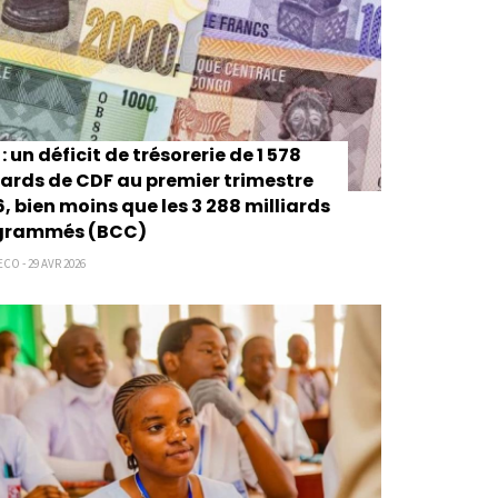
: un déficit de trésorerie de 1 578
iards de CDF au premier trimestre
, bien moins que les 3 288 milliards
grammés (BCC)
CO - 29 AVR 2026