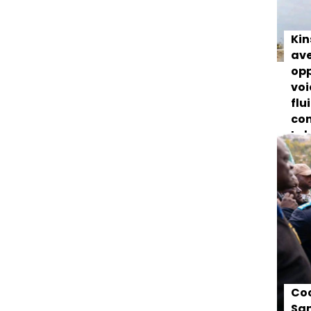
Kin
ave
opp
voi
flu
com
Lob
PAR DES
Coo
Sam