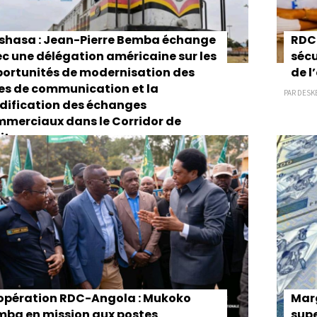
shasa : Jean-Pierre Bemba échange
RDC 
c une délégation américaine sur les
sécu
ortunités de modernisation des
de 
es de communication et la
PAR DESKE
idification des échanges
merciaux dans le Corridor de
ito
KECO - 29 AVR 2026
pération RDC-Angola : Mukoko
Mar
ba en mission aux postes
supe