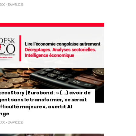
CO - 30 AVR 2026
ecoStory | Eurobond : « (...) avoir de
gent sans le transformer, ce serait
ifficulté majeure », avertit Al
enge
CO - 30 AVR 2026