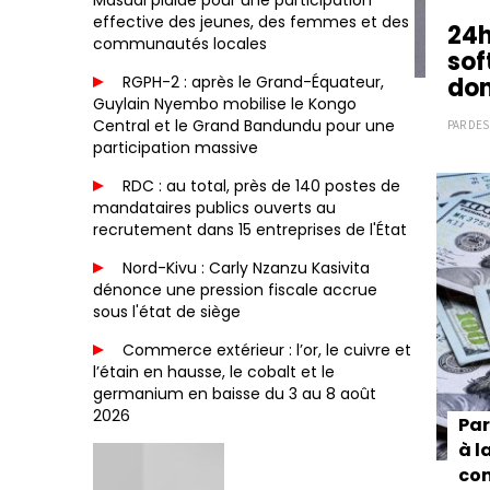
Masudi plaide pour une participation
effective des jeunes, des femmes et des
24h
communautés locales
sof
RGPH-2 : après le Grand-Équateur,
don
Guylain Nyembo mobilise le Kongo
Central et le Grand Bandundu pour une
PAR DES
participation massive
Paginat
RDC : au total, près de 140 postes de
mandataires publics ouverts au
recrutement dans 15 entreprises de l'État
Nord-Kivu : Carly Nzanzu Kasivita
dénonce une pression fiscale accrue
sous l'état de siège
Commerce extérieur : l’or, le cuivre et
l’étain en hausse, le cobalt et le
germanium en baisse du 3 au 8 août
2026
Par
à l
con