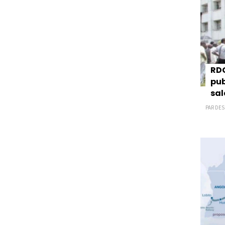
RDC
pub
sal
PAR DES