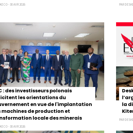
KECO - 30 AVR 2026
PAR DESKE
 : des investisseurs polonais
Desk
licitent les orientations du
l’ar
vernement en vue de l'implantation
la d
 machines de production et
Kit
nsformation locale des minerais
PAR DESKE
KECO - 30 AVR 2026