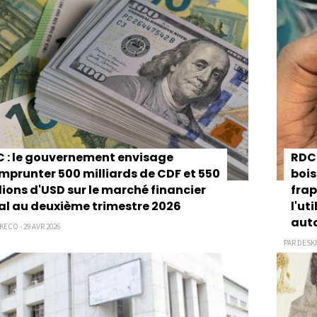
 : le gouvernement envisage
RDC 
mprunter 500 milliards de CDF et 550
bois
lions d'USD sur le marché financier
frap
al au deuxième trimestre 2026
l'ut
auto
KECO - 29 AVR 2026
PAR DESKE