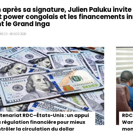
 après sa signature, Julien Paluku invit
t power congolais et les financements i
t le Grand Inga
KECO - 08 AOÛ 2026
ion
tenariat RDC–États-Unis : un appui
RDC 
a régulation financière pour mieux
Wam
trôler la circulation du dollar
moné