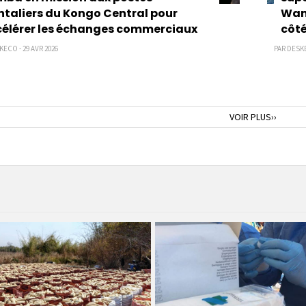
ntaliers du Kongo Central pour
Wame
élérer les échanges commerciaux
côté
KECO - 29 AVR 2026
PAR DESKE
nte
Page
VOIR PLUS››
suivante