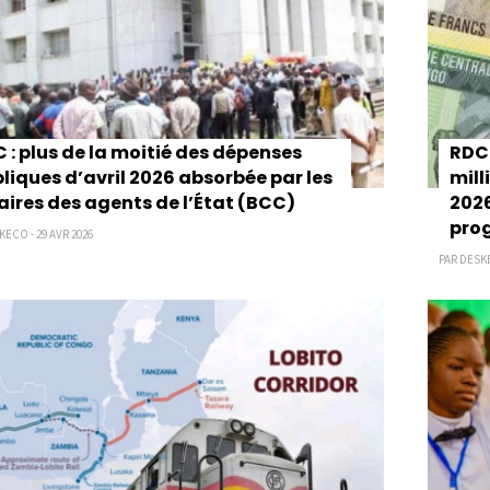
 : plus de la moitié des dépenses
RDC 
liques d’avril 2026 absorbée par les
mill
aires des agents de l’État (BCC)
2026
pro
KECO - 29 AVR 2026
PAR DESKE