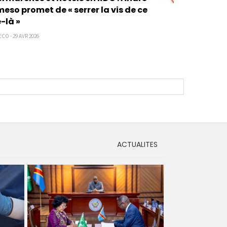
so promet de « serrer la vis de ce
-là »
CO - 29 AVR 2026
ACTUALITES