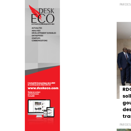
PAR DES
RDC
sol
gou
des
tra
PAR DES