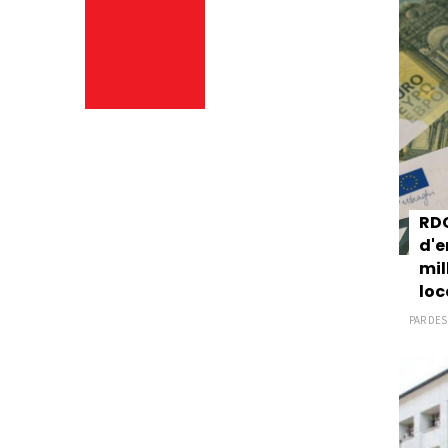
RDC
d'e
mil
loc
PAR DES