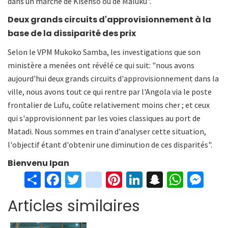
dans un marché de Kisenso ou de Maluku".
Deux grands circuits d'approvisionnement à la
base de la dissiparité des prix
Selon le VPM Mukoko Samba, les investigations que son
ministère a menées ont révélé ce qui suit: "nous avons
aujourd'hui deux grands circuits d'approvisionnement dans la
ville, nous avons tout ce qui rentre par l'Angola via le poste
frontalier de Lufu, coûte relativement moins cher ; et ceux
qui s'approvisionnent par les voies classiques au port de
Matadi. Nous sommes en train d'analyser cette situation,
l'objectif étant d'obtenir une diminution de ces disparités".
Bienvenu Ipan
S
Fa
T
in
Pi
Li
S
W
M
h
ce
wi
st
nt
n
n
h
es
Articles similaires
ar
b
tt
ag
er
ke
a
at
se
e
o
er
ra
es
dI
pc
sA
n