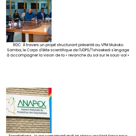
o
m
t
n
h
p
ge
k
at
p
r
RDC: À travers un projet structurant présenté au VPM Mukoko
Samba, le Corps d'élite scientifique de l'UDPS/Tshisekedi s'engage
à accompagner la vision de la « revanche du sol sur le sous-sol »
Exportations : le gouvernement met en place une task force pour