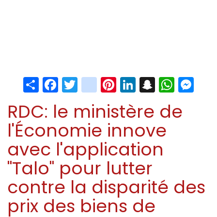
Share
Facebook
Twitter
instagram
Pinterest
LinkedIn
Snapchat
Whats
Me
RDC: le ministère de
l'Économie innove
avec l'application
"Talo" pour lutter
contre la disparité des
prix des biens de