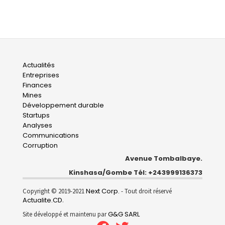
Main
Actualités
Entreprises
navigation
Finances
Mines
Développement durable
Startups
Analyses
Communications
Corruption
Avenue Tombalbaye.
Kinshasa/Gombe Tél: +243999136373
Next Corp.
Copyright © 2019-2021
- Tout droit réservé
Actualite.CD
.
G&G SARL
Site développé et maintenu par