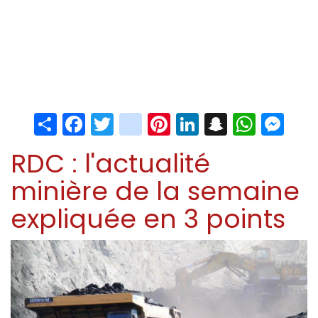
Share
Facebook
Twitter
instagram
Pinterest
LinkedIn
Snapchat
Whats
Me
RDC : l'actualité
minière de la semaine
expliquée en 3 points