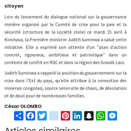
citoyen
Lors du lancement du dialogue national sur la gouvernance
minière organisé par le Comité de crise pour la paix et la
sécurité (structure de la société civile) ce mardi 15 avril à
Kinshasa, la Première ministre Judith Suminwa a salué cette
initiative. Elle a exprimé son attente d'un "plan d'action
concret, rigoureux, ambitieux et patriotique" dans un
contexte de conflit en RDC et dans la région des Grands Lacs.
Judith Suminwa a rappelé la position du gouvernement sur la
crise dans l'Est du pays, qu'elle attribue à la convoitise des
minerais congolais, source selon elle de chaos, de désolation
et de deuil pour de nombreuses familles.
César OLOMBO
S
Fa
T
in
Pi
Li
S
W
M
h
ce
wi
st
nt
n
n
h
es