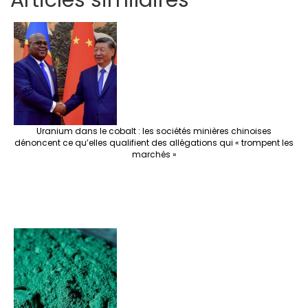
Articles similaires
ar
b
tt
ag
er
ke
a
at
se
e
o
er
ra
es
dI
pc
sA
n
o
m
t
n
h
p
ge
k
at
p
r
Uranium dans le cobalt : les sociétés minières chinoises
dénoncent ce qu’elles qualifient des allégations qui « trompent les
marchés »