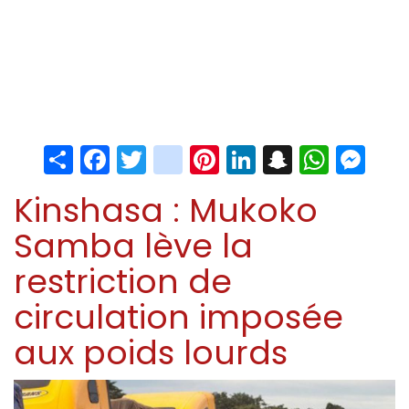
Share
Facebook
Twitter
instagram
Pinterest
LinkedIn
Snapchat
Whats
Me
Kinshasa : Mukoko
Samba lève la
restriction de
circulation imposée
aux poids lourds