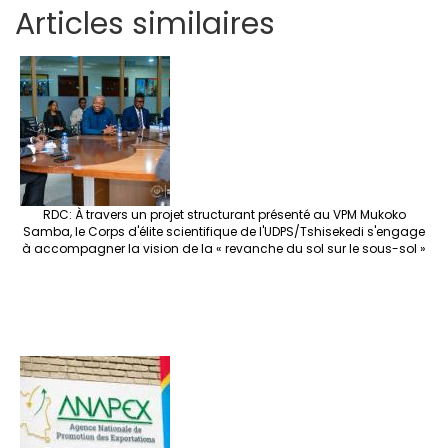
h
ce
wi
st
nt
n
n
h
es
Articles similaires
ar
b
tt
ag
er
ke
a
at
se
e
o
er
ra
es
dI
pc
sA
n
o
m
t
n
h
p
ge
k
at
p
r
RDC: À travers un projet structurant présenté au VPM Mukoko
Samba, le Corps d'élite scientifique de l'UDPS/Tshisekedi s'engage
à accompagner la vision de la « revanche du sol sur le sous-sol »