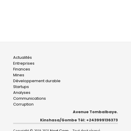
Main
Actualités
Entreprises
navigation
Finances
Mines
Développement durable
Startups
Analyses
Communications
Corruption
Avenue Tombalbaye.
Kinshasa/Gombe Tél: +243999136373
Next Corp.
Copyright © 2019-2021
- Tout droit réservé