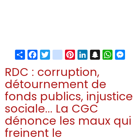
Share
Facebook
Twitter
instagram
Pinterest
LinkedIn
Snapchat
Whats
Me
RDC : corruption,
détournement de
fonds publics, injustice
sociale... La CGC
dénonce les maux qui
freinent le