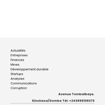
Main
Actualités
Entreprises
navigation
Finances
Mines
Développement durable
Startups
Analyses
Communications
Corruption
Avenue Tombalbaye.
Kinshasa/Gombe Tél: +243999136373