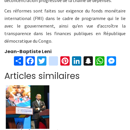
déconcentration progressive de la chaine de dépenses.
Ces réformes sont faites sur exigence du fonds monétaire
international (FMI) dans le cadre de programme qui le lie
avec le gouvernement, ainsi qu’en vue d’accroître la
transparence dans les finances publiques en République
démocratique du Congo.
Jean-Baptiste Leni
S
Fa
T
in
Pi
Li
S
W
M
h
ce
wi
st
nt
n
n
h
es
Articles similaires
ar
b
tt
ag
er
ke
a
at
se
e
o
er
ra
es
dI
pc
sA
n
o
m
t
n
h
p
ge
k
at
p
r