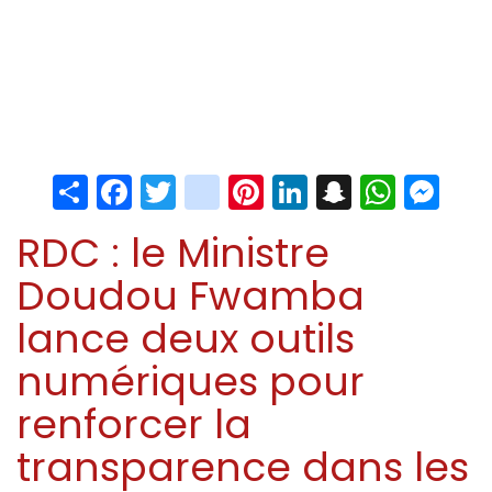
Share
Facebook
Twitter
instagram
Pinterest
LinkedIn
Snapchat
Whats
Me
RDC : le Ministre
Doudou Fwamba
lance deux outils
numériques pour
renforcer la
transparence dans les