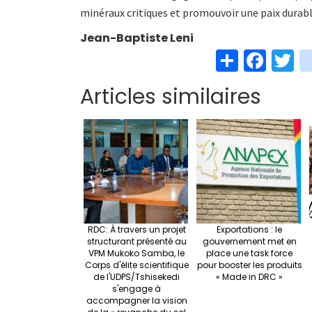
minéraux critiques et promouvoir une paix durabl
Jean-Baptiste Leni
S
Fa
T
h
ce
w
Articles similaires
ar
b
t
e
o
e
o
k
RDC: À travers un projet
Exportations : le
structurant présenté au
gouvernement met en
VPM Mukoko Samba, le
place une task force
Corps d'élite scientifique
pour booster les produits
de l'UDPS/Tshisekedi
« Made in DRC »
s'engage à
accompagner la vision