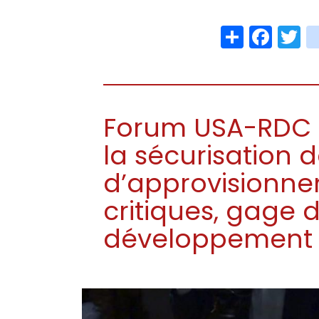
Share
Face
T
Forum USA-RDC 
la sécurisation 
d’approvisionn
critiques, gage d
développement