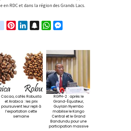
e en RDC et dans la région des Grands Lacs.
in
Pi
Li
S
W
M
i
st
nt
n
n
h
es
t
ag
er
ke
a
at
se
r
ra
es
dI
pc
sA
n
m
t
n
h
p
ge
at
p
r
Cacao, cafés Robusta
RGPH-2 : après le
et Arabica : les prix
Grand-Équateur,
poursuivent leur repli à
Guylain Nyembo
l’exportation cette
mobilise le Kongo
semaine
Central et le Grand
Bandundu pour une
participation massive