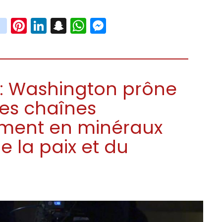
book
witter
instagram
Pinterest
LinkedIn
Snapchat
WhatsApp
Messenger
: Washington prône
des chaînes
ement en minéraux
e la paix et du