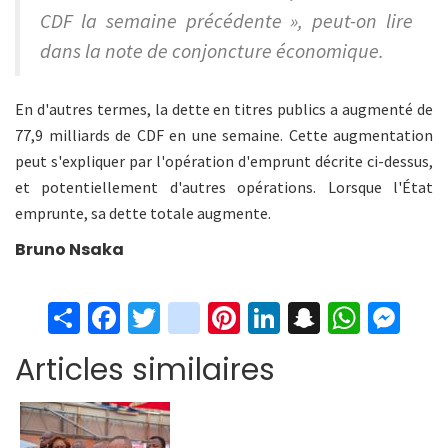
CDF la semaine précédente », peut-on lire
dans la note de conjoncture économique.
En d'autres termes, la dette en titres publics a augmenté de
77,9 milliards de CDF en une semaine. Cette augmentation
peut s'expliquer par l'opération d'emprunt décrite ci-dessus,
et potentiellement d'autres opérations. Lorsque l'État
emprunte, sa dette totale augmente.
Bruno Nsaka
S
Fa
T
in
Pi
Li
S
W
M
h
ce
wi
st
nt
n
n
h
es
Articles similaires
ar
b
tt
ag
er
ke
a
at
se
e
o
er
ra
es
dI
pc
sA
n
o
m
t
n
h
p
ge