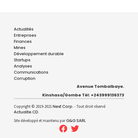
Main
Actualités
Entreprises
navigation
Finances
Mines
Développement durable
Startups
Analyses
Communications
Corruption
Avenue Tombalbaye.
Kinshasa/Gombe Tél: +243999136373
Next Corp.
Copyright © 2019-2021
- Tout droit réservé
Actualite.CD
.
G&G SARL
Site développé et maintenu par