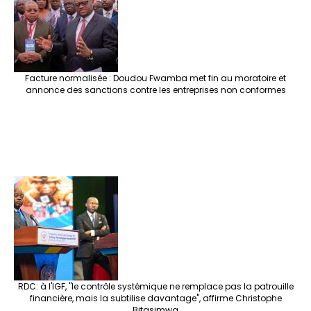
k
at
p
r
Facture normalisée : Doudou Fwamba met fin au moratoire et
annonce des sanctions contre les entreprises non conformes
RDC: à l'IGF, "le contrôle systémique ne remplace pas la patrouille
financière, mais la subtilise davantage", affirme Christophe
Bitasimwa