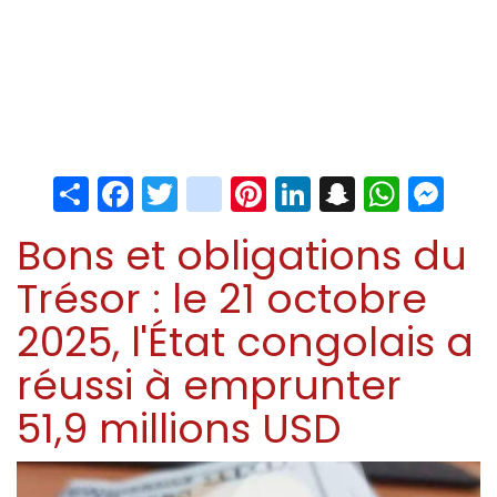
Share
Facebook
Twitter
instagram
Pinterest
LinkedIn
Snapchat
Whats
Me
Bons et obligations du
Trésor : le 21 octobre
2025, l'État congolais a
réussi à emprunter
51,9 millions USD