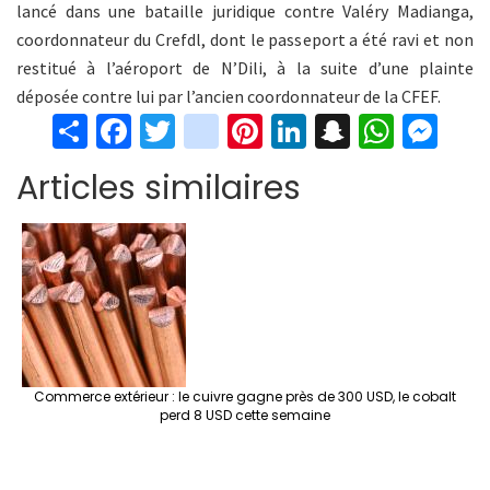
lancé dans une bataille juridique contre Valéry Madianga,
coordonnateur du Crefdl, dont le passeport a été ravi et non
restitué à l’aéroport de N’Dili, à la suite d’une plainte
déposée contre lui par l’ancien coordonnateur de la CFEF.
S
Fa
T
in
Pi
Li
S
W
M
h
ce
wi
st
nt
n
n
h
es
Articles similaires
ar
b
tt
ag
er
ke
a
at
se
e
o
er
ra
es
dI
pc
sA
n
o
m
t
n
h
p
ge
k
at
p
r
Commerce extérieur : le cuivre gagne près de 300 USD, le cobalt
perd 8 USD cette semaine