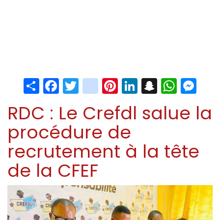
Share
Facebook
Twitter
instagram
Pinterest
LinkedIn
Snapchat
Whats
Me
RDC : Le Crefdl salue la
procédure de
recrutement à la tête
de la CFEF