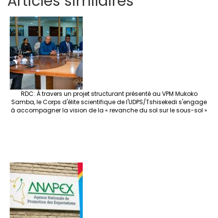
Articles similaires
ar
b
tt
ag
er
ke
a
at
se
e
o
er
ra
es
dI
pc
sA
n
o
m
t
n
h
p
ge
k
at
p
r
RDC: À travers un projet structurant présenté au VPM Mukoko
Samba, le Corps d'élite scientifique de l'UDPS/Tshisekedi s'engage
à accompagner la vision de la « revanche du sol sur le sous-sol »