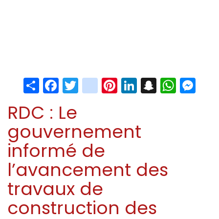
Share
Facebook
Twitter
instagram
Pinterest
LinkedIn
Snapchat
Whats
Me
RDC : Le
gouvernement
informé de
l’avancement des
travaux de
construction des