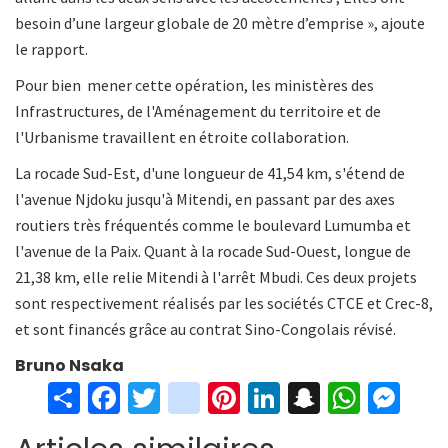
besoin d’une largeur globale de 20 mètre d’emprise », ajoute
le rapport.
Pour bien mener cette opération, les ministères des
Infrastructures, de l'Aménagement du territoire et de
l'Urbanisme travaillent en étroite collaboration.
La rocade Sud-Est, d'une longueur de 41,54 km, s'étend de
l'avenue Njdoku jusqu'à Mitendi, en passant par des axes
routiers très fréquentés comme le boulevard Lumumba et
l'avenue de la Paix. Quant à la rocade Sud-Ouest, longue de
21,38 km, elle relie Mitendi à l'arrêt Mbudi. Ces deux projets
sont respectivement réalisés par les sociétés CTCE et Crec-8,
et sont financés grâce au contrat Sino-Congolais révisé.
Bruno Nsaka
S
Fa
T
in
Pi
Li
S
W
M
h
ce
wi
st
nt
n
n
h
es