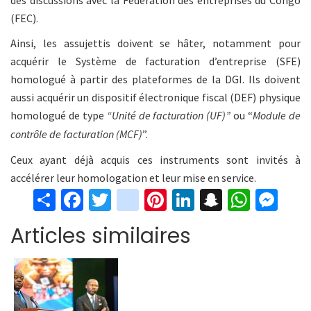
des discussions avec la Fédération des entreprises du Congo
(FEC).
Ainsi, les assujettis doivent se hâter, notamment pour
acquérir le Système de facturation d’entreprise (SFE)
homologué à partir des plateformes de la DGI. Ils doivent
aussi acquérir un dispositif électronique fiscal (DEF) physique
homologué de type
“Unité de facturation (UF)”
ou “
Module de
contrôle de facturation (MCF)
”.
Ceux ayant déjà acquis ces instruments sont invités à
accélérer leur homologation et leur mise en service.
S
Fa
T
in
Pi
Li
S
W
M
h
ce
wi
st
nt
n
n
h
es
Articles similaires
ar
b
tt
ag
er
ke
a
at
se
e
o
er
ra
es
dI
pc
sA
n
o
m
t
n
h
p
ge
k
at
p
r