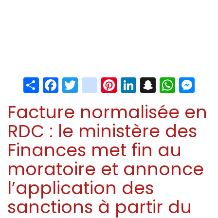
Share
Facebook
Twitter
instagram
Pinterest
LinkedIn
Snapchat
Whats
Me
Facture normalisée en
RDC : le ministère des
Finances met fin au
moratoire et annonce
l’application des
sanctions à partir du