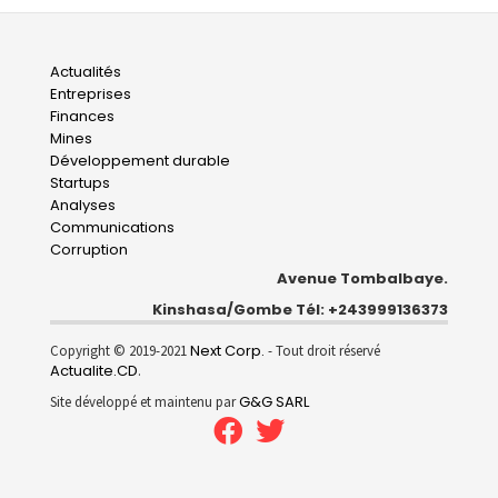
Main
Actualités
Entreprises
navigation
Finances
Mines
Développement durable
Startups
Analyses
Communications
Corruption
Avenue Tombalbaye.
Kinshasa/Gombe Tél: +243999136373
Next Corp.
Copyright © 2019-2021
- Tout droit réservé
Actualite.CD
.
G&G SARL
Site développé et maintenu par