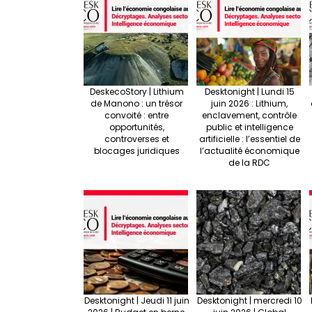
DeskecoStory | Lithium
Desktonight | Lundi 15
de Manono : un trésor
juin 2026 : Lithium,
convoité : entre
enclavement, contrôle
opportunités,
public et intelligence
controverses et
artificielle : l’essentiel de
blocages juridiques
l’actualité économique
de la RDC
Desktonight | Jeudi 11 juin
Desktonight | mercredi 10