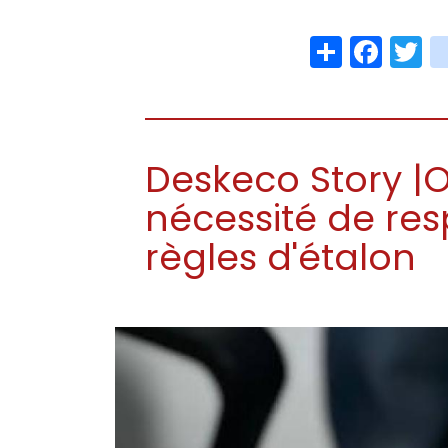
Share
Face
T
Deskeco Story |
nécessité de resp
règles d'étalon