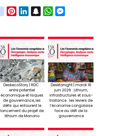
in
Pi
Li
S
W
M
i
st
nt
n
n
h
es
t
ag
er
ke
a
at
se
r
ra
es
dI
pc
sA
n
m
t
n
h
p
ge
at
p
r
DeskecoStory | RDC :
Desktonight | mardi 16
entre potentiel
juin 2026 : Lithium,
économique et risques
infrastructures et sous-
de gouvernance, les
traitance : les leviers de
défis qui entourent le
l’économie congolaise
lancement du projet de
face au défi de la
lithium de Manono
gouvernance