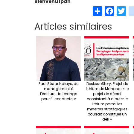
Bienvenu Ipan
S
Fa
T
h
ce
w
Articles similaires
ar
b
t
e
o
e
o
k
Paul Sédar Ndiaye, du
DeskecoStory: Projet de
management à
lithium de Manono : « le
l’écriture : la teranga
projet de décret
pour fil conducteur
consistant à ajouter le
lithium parmi les
minerais stratégiques
pourrait constituer un
défi »