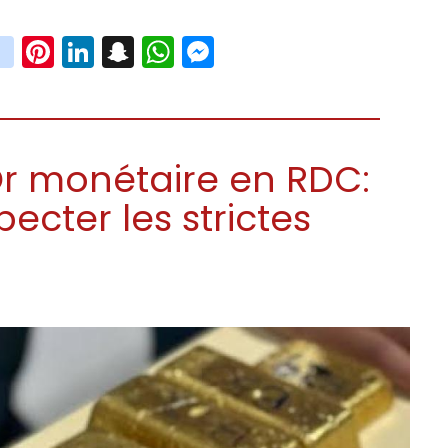
book
witter
instagram
Pinterest
LinkedIn
Snapchat
WhatsApp
Messenger
Or monétaire en RDC:
ecter les strictes